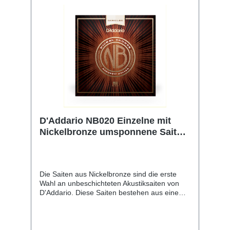
D'Addario NB020 Einzelne mit
Nickelbronze umsponnene Saite
für Akustikgitarre, .020
Die Saiten aus Nickelbronze sind die erste
Wahl an unbeschichteten Akustiksaiten von
D'Addario. Diese Saiten bestehen aus einem
NY-Stahlkern mit hohem Carbonanteil, der mit
vernickelter Phosphorbronze umsponnen ist.
Sie bringen die einzigartigen
Klangeigenschaften und die natürliche Stimme