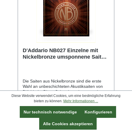
D'Addario NB027 Einzelne mit
Nickelbronze umsponnene Saite
für Akustikgitarre, .027
Die Saiten aus Nickelbronze sind die erste
Wahl an unbeschichteten Akustiksaiten von
D'Addario. Diese Saiten bestehen aus einem
Diese Website verwendet Cookies, um eine bestmögliche Erfahrung
NY-Stahlkern mit hohem Carbonanteil, der mit
bieten zu können.
Mehr Informationen ...
vernickelter Phosphorbronze umsponnen ist.
Sie bringen die einzigartigen
Nur technisch notwendige
Konfigurieren
Klangeigenschaften und die natürliche Stimme
jeder Gitarre zur Geltung. Nickelbronze bietet
eine unvergleichliche Klarheit, Resonanz und
Alle Cookies akzeptieren
Projektion und ein außergewöhnliches
4,00 €*