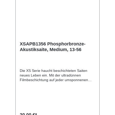
XSAPB1356 Phosphorbronze-
Akustiksaite, Medium, 13-56
Die XS Serie haucht beschichteten Saiten
neues Leben ein. Mit der ultradünnen
Filmbeschichtung auf jeder umsponnenen
Saite und der einzigartigen Polymer-
Behandlung der Vollstahlsaiten bieten die XS
unseren höchsten Schutz für eine maximale
Lebensdauer mit einem ungewöhnlich
weichen Spielgefühl. Die XS bestehen aus
einem Kern aus NY Stahl mit hohem
Kohlenstoffanteil sowie einer Wicklung aus
20,00 €*