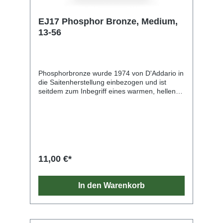
EJ17 Phosphor Bronze, Medium,
13-56
Phosphorbronze wurde 1974 von D'Addario in
die Saitenherstellung einbezogen und ist
seitdem zum Inbegriff eines warmen, hellen
und gut ausgewogenen Akustiktons
geworden. Phosphorbronze-Saiten von
D'Addario bestehen aus einem vorsichtig
gezogenen hexagona
11,00 €*
In den Warenkorb