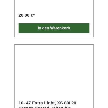
weichen Spielgefühl. Die XS bestehen aus
einem Kern aus NY Stahl mit hohem
Kohlenstoffanteil sowie einer Wicklung aus
20,00 €*
Vollstahl. Und unsere exklusiven Fusion Twist
Technologie bietet eine beispiellose
Reißfestigkeit und Stimmstabilität. Die XS ist
In den Warenkorb
die innovativste, jemals entwickelte
beschichtete Saite. Unvergänglich!
10- 47 Extra Light, XS 80/ 20