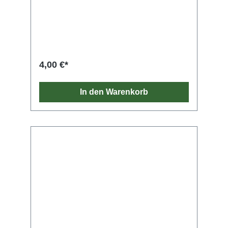
NY-Stahlkern mit hohem Carbonanteil, der mit
vernickelter Phosphorbronze umsponnen ist.
Sie bringen die einzigartigen
Klangeigenschaften und die natürliche Stimme
jeder Gitarre zur Geltung. Nickelbronze bietet
eine unvergleichliche Klarheit, Resonanz und
Projektion und ein außergewöhnliches
4,00 €*
Gleichgewicht. Zudem erzeugt sie reiche
harmonische Obertöne.
In den Warenkorb