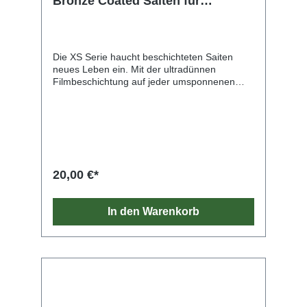
Bronze Coated Saiten für
Akustikgitarre
Die XS Serie haucht beschichteten Saiten
neues Leben ein. Mit der ultradünnen
Filmbeschichtung auf jeder umsponnenen
Saite und der einzigartigen Polymer-
Behandlung der Vollstahlsaiten bieten die XS
unseren höchsten Schutz für eine maximale
Lebensdauer mit einem ungewöhnlich
weichen Spielgefühl. Die XS bestehen aus
einem Kern aus NY Steel – Stahl aus New
York – mit hohem Kohlenstoffanteil sowie
20,00 €*
einer Wicklung aus Vollstahl. Und unsere
exklusiven Fusion Twist Technologie bietet
eine beispiellose Reißfestigkeit und
In den Warenkorb
Stimmstabilität. Die XS ist die innovativste,
jemals entwickelte beschichtete Saite.