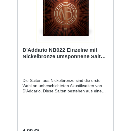
D'Addario NB022 Einzelne mit
Nickelbronze umsponnene Saite
für Akustikgitarre, .022
Die Saiten aus Nickelbronze sind die erste
Wahl an unbeschichteten Akustiksaiten von
D'Addario. Diese Saiten bestehen aus einem
NY-Stahlkern mit hohem Carbonanteil, der mit
vernickelter Phosphorbronze umsponnen ist.
Sie bringen die einzigartigen
Klangeigenschaften und die natürliche Stimme
jeder Gitarre zur Geltung. Nickelbronze bietet
eine unvergleichliche Klarheit, Resonanz und
Projektion und ein außergewöhnliches
4,00 €*