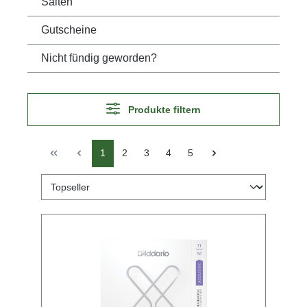
Saiten
Gutscheine
Nicht fündig geworden?
Produkte filtern
1
2
3
4
5