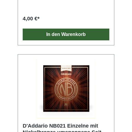
jeder Gitarre zur Geltung. Nickelbronze bietet
eine unvergleichliche Klarheit, Resonanz und
Projektion und ein außergewöhnliches
4,00 €*
Gleichgewicht. Zudem erzeugt sie reiche
harmonische Obertöne.
In den Warenkorb
D'Addario NB021 Einzelne mit