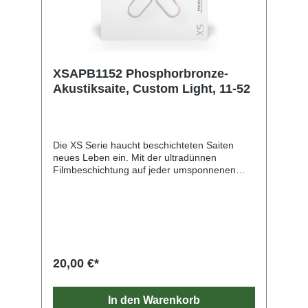
XSAPB1152 Phosphorbronze-
Akustiksaite, Custom Light, 11-52
Die XS Serie haucht beschichteten Saiten
neues Leben ein. Mit der ultradünnen
Filmbeschichtung auf jeder umsponnenen
Saite und der einzigartigen Polymer-
Behandlung der Vollstahlsaiten bieten die XS
unseren höchsten Schutz für eine maximale
Lebensdauer mit einem ungewöhnlich
weichen Spielgefühl. Die XS bestehen aus
einem Kern aus NY Stahl mit hohem
Kohlenstoffanteil sowie einer Wicklung aus
20,00 €*
Vollstahl. Und unsere exklusiven Fusion Twist
Technologie bietet eine beispiellose
Reißfestigkeit und Stimmstabilität. Die XS ist
In den Warenkorb
die innovativste, jemals entwickelte