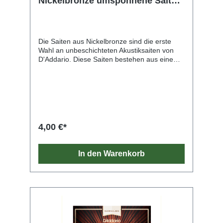
Nickelbronze umsponnene Saite
für Akustikgitarre, .021
Die Saiten aus Nickelbronze sind die erste
Wahl an unbeschichteten Akustiksaiten von
D'Addario. Diese Saiten bestehen aus einem
NY-Stahlkern mit hohem Carbonanteil, der mit
vernickelter Phosphorbronze umsponnen ist.
Sie bringen die einzigartigen
Klangeigenschaften und die natürliche Stimme
jeder Gitarre zur Geltung. Nickelbronze bietet
eine unvergleichliche Klarheit, Resonanz und
Projektion und ein außergewöhnliches
4,00 €*
Gleichgewicht. Zudem erzeugt sie reiche
harmonische Obertöne.
In den Warenkorb