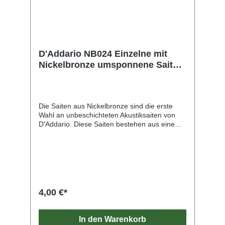
D'Addario NB024 Einzelne mit
Nickelbronze umsponnene Saite
für Akustikgitarre, .024
Die Saiten aus Nickelbronze sind die erste
Wahl an unbeschichteten Akustiksaiten von
D'Addario. Diese Saiten bestehen aus einem
NY-Stahlkern mit hohem Carbonanteil, der mit
vernickelter Phosphorbronze umsponnen ist.
Sie bringen die einzigartigen
Klangeigenschaften und die natürliche Stimme
jeder Gitarre zur Geltung. Nickelbronze bietet
eine unvergleichliche Klarheit, Resonanz und
Projektion und ein außergewöhnliches
4,00 €*
Gleichgewicht. Zudem erzeugt sie reiche
harmonische Obertöne.
In den Warenkorb