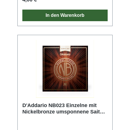
Gleichgewicht. Zudem erzeugt sie reiche
harmonische Obertöne.
In den Warenkorb
D'Addario NB023 Einzelne mit
Nickelbronze umsponnene Saite
für Akustikgitarre, .023