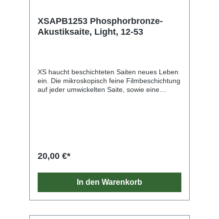
XSAPB1253 Phosphorbronze-
Akustiksaite, Light, 12-53
XS haucht beschichteten Saiten neues Leben
ein. Die mikroskopisch feine Filmbeschichtung
auf jeder umwickelten Saite, sowie eine
einzigartige Polymer-Behandlung der Plain
Steel Saiten, verleihen XS ein Höchstmaß an
Schutz vor unerwünschter Korrosion und
liefern dabei maximale Haltbarkeit und ein
außergewöhnlich angenehmes Spielgefühl.
XS verfügt zudem über einen „NY High
Carbon Steel" Saitenkern, der in Kombination
20,00 €*
mit der exklusiven „Fusion Twist" Technologie
unvergleichbare Reißfestigkeit und
Stimmstabilität garantiert. All das macht XS zu
In den Warenkorb
der innovativsten beschichteten Saite, die je
hergestellt wurde.