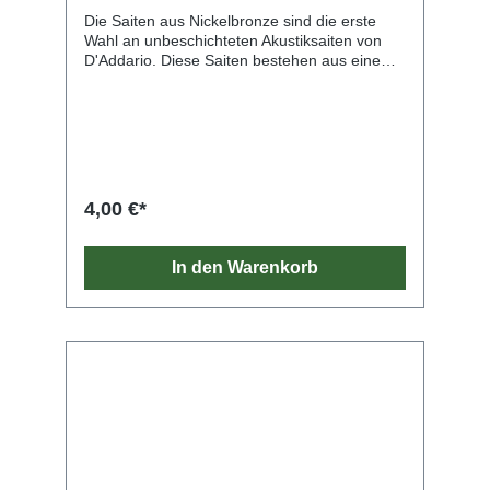
Die Saiten aus Nickelbronze sind die erste
Wahl an unbeschichteten Akustiksaiten von
D'Addario. Diese Saiten bestehen aus einem
NY-Stahlkern mit hohem Carbonanteil, der mit
vernickelter Phosphorbronze umsponnen ist.
Sie bringen die einzigartigen
Klangeigenschaften und die natürliche Stimme
jeder Gitarre zur Geltung. Nickelbronze bietet
eine unvergleichliche Klarheit, Resonanz und
Projektion und ein außergewöhnliches
4,00 €*
Gleichgewicht. Zudem erzeugt sie reiche
harmonische Obertöne.
In den Warenkorb