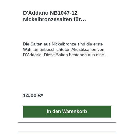
D'Addario NB1047-12
Nickelbronzesaiten für
Akustikgitarre, leichte Spannung,
12-saitig, 10-47
Die Saiten aus Nickelbronze sind die erste
Wahl an unbeschichteten Akustiksaiten von
D'Addario. Diese Saiten bestehen aus einem
NY-Stahlkern mit hohem Carbonanteil, der mit
vernickelter Phosphorbronze umsponnen ist.
Sie bringen die einzigartigen
Klangeigenschaften und die natürliche Stimme
jeder Gitarre zur Geltung. Nickelbronze bietet
eine unvergleichliche Klarheit, Resonanz und
Projektion und ein außergewöhnliches
14,00 €*
Gleichgewicht. Zudem erzeugt sie reiche
harmonische Obertöne. Die Spieler profitieren
zudem von der ausgezeichneten
In den Warenkorb
Stimmstabilität und Reißfestigkeit der von
D'Addario entwickelten Kerne aus NY-Stahl
und den Saiten aus reinem Stahl.