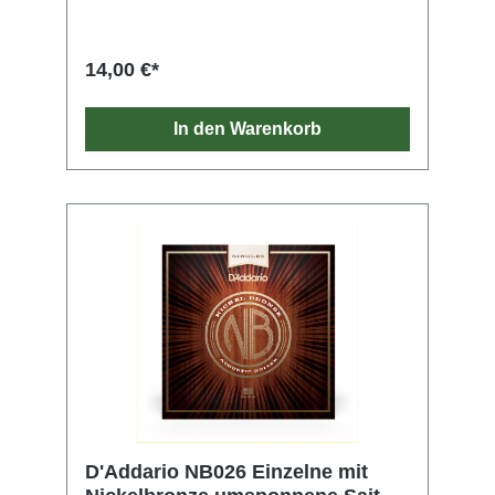
jeder Gitarre zur Geltung. Nickelbronze bietet
eine unvergleichliche Klarheit, Resonanz und
Projektion und ein außergewöhnliches
14,00 €*
Gleichgewicht. Zudem erzeugt sie reiche
harmonische Obertöne. Die Spieler profitieren
zudem von der ausgezeichneten
In den Warenkorb
Stimmstabilität und Reißfestigkeit der von
D'Addario entwickelten Kerne aus NY-Stahl
und den Saiten aus reinem Stahl.
D'Addario NB026 Einzelne mit