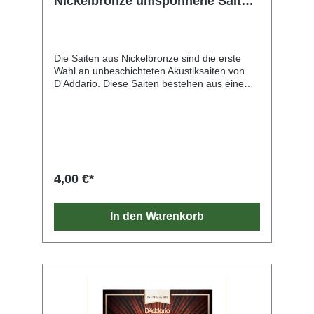
Nickelbronze umsponnene Saite
für Akustikgitarre, .026
Die Saiten aus Nickelbronze sind die erste
Wahl an unbeschichteten Akustiksaiten von
D'Addario. Diese Saiten bestehen aus einem
NY-Stahlkern mit hohem Carbonanteil, der mit
vernickelter Phosphorbronze umsponnen ist.
Sie bringen die einzigartigen
Klangeigenschaften und die natürliche Stimme
jeder Gitarre zur Geltung. Nickelbronze bietet
eine unvergleichliche Klarheit, Resonanz und
Projektion und ein außergewöhnliches
4,00 €*
Gleichgewicht. Zudem erzeugt sie reiche
harmonische Obertöne.
In den Warenkorb