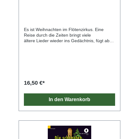
Es ist Weihnachten im Flötenzirkus. Eine
Reise durch die Zeiten bringt viele
ältere Lieder wieder ins Gedächtnis, fügt aber
auch eine Reihe neuerer Lieder hinzu – ob
zum Advent, zum Nikolaustag oder zu
Weihnachten. Und da jedes Fest im Zirkus
international ist, bietet dieser Band auch eine
große Auswahl an Liedern, mit denen in
anderen Ländern das Weihnachtsfest
begangen wird. Einige Lieder können bereits
16,50 €*
begleitend zu Band 1 des Flötenzirkus
gespielt werden. Die meisten sind jedoch, was
den Tonvorrat betrifft, auf Band 2 des
In den Warenkorb
Flötenzirkus abgestimmt. Nur ein kleiner Teil
setzt schließlich Inhalte des Band 3 voraus.
Alle Lieder sind zweistimmig angegeben und
eignen sich zum Vortrag bei jeder
entsprechenden Gelegenheit, ob in der
Familie oder mit Freunden. Jeder Besucher
des Flötenzirkus erfährt damit eine