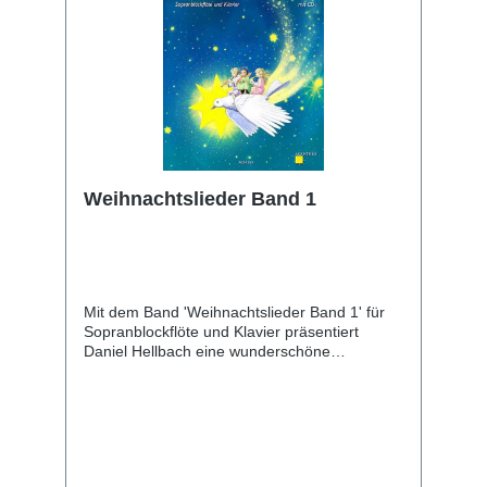
Weihnachtslieder Band 1
Mit dem Band 'Weihnachtslieder Band 1' für
Sopranblockflöte und Klavier präsentiert
Daniel Hellbach eine wunderschöne
Sammlung mit Weihnachtsliedern für Anfänger
und Fortgeschrittene. Auf der enthaltenen CD
sind die Lieder mit akustischen Instrumenten
(Sopranblockflöte, Streichern, Klavier und
teilweise Percussion) stimmungsvoll
eingespielt und erhöhen so den Spaßfaktor