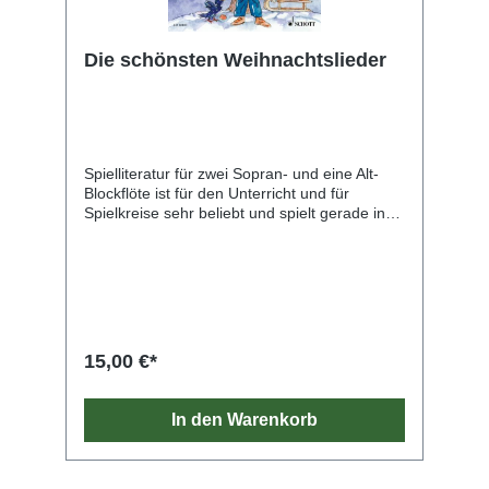
Die schönsten Weihnachtslieder
Spielliteratur für zwei Sopran- und eine Alt-
Blockflöte ist für den Unterricht und für
Spielkreise sehr beliebt und spielt gerade in
der Advents- und Weihnachtszeit eine wichtige
Rolle. Für diese Besetzung liegt nun eine
Sammlung mit 20 beliebten und bekannten
Weihnachtsliedern von "Alle Jahre wieder" bis
"Was soll das bedeuten" in leichten Sätzen
vor. Die Alt-Flötenstimme wurde so
eingerichtet, dass sie bei Bedarf auch von
15,00 €*
einer Tenor-Blockflöte gespielt werden kann.
In den Warenkorb