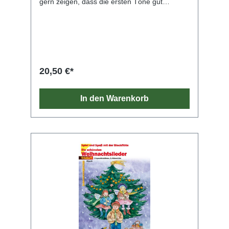
gern zeigen, dass die ersten Töne gut
klappen. Das Autorinnen-Duo der
erfolgreichen Schule BlockflötenSpiel hat 17
Weihnachtslieder geschrieben, die mit zwei
bis vier Tönen im Quintraum g1 bis d2 ganz
leicht ausführbar sind. Mit Absicht wird dabei
auf bekannte Texte zurückgegriffen so z. B.
auf das Gedicht Advent, Advent, ein Lichtlein
20,50 €*
brennt . Als Begleitinstrument sind Alt-
Blockflöte, Klavier und/oder durch die
Akkordsymbole auch Gitarre gut geeignet. Die
In den Warenkorb
drei Spielseiten Mein Wunschzettel ,
Winterszeit und Weihnachtsbäckerei lockern
das Heft auf und bieten kurzweilige Aufgaben
für die kleinen Musiker. „Eine tolle Möglichkeit,
bereits mit Blockflötenanfängern in der
Weihnachtszeit zu musizieren.“ (Ingrid Held,
Pamina)