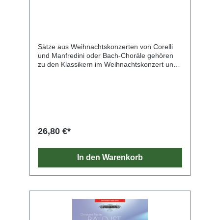
Sätze aus Weihnachtskonzerten von Corelli
und Manfredini oder Bach-Choräle gehören
zu den Klassikern im Weihnachtskonzert und
dürfen auch in diesem Sammelband nicht
fehlen. Daneben sind viele weitere
interessante Stücke versammelt, von
weihnachtlichen Vertonungen aus der
Renaissance über weitere barocke Sätze,
Variationen, Liedern hin zu modernen
Neukompositionen. Zu einigen Sätzen liegen
26,80 €*
alternativ auch Orgelsätze zum kostenlosen
Download bereit. Aufbauend auf
die Altblockflöten-Schule von Barbara
In den Warenkorb
Hintermeier (ED 21280) oder auch separat
nutzbar.