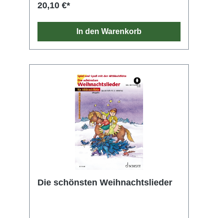
sowohl für den Unterricht als auch zum
20,10 €*
Spielen und Üben, allein oder im Duett, denn
für alle Stücke gibt es eine zweite Stimme. Alle
Titel befinden sich in einer Komplettfassung
In den Warenkorb
(mit Alt-Blockflöte eingespielt) und einer Spiel-
Mit-Version in den enthaltenen Audio-
Downloads.
Die schönsten Weihnachtslieder