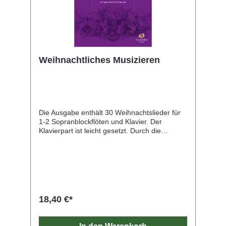
Weihnachtliches Musizieren
Die Ausgabe enthält 30 Weihnachtslieder für
1-2 Sopranblockflöten und Klavier. Der
Klavierpart ist leicht gesetzt. Durch die
optionale zweite Flötenstimme bieten sich
vielfältige Besetzungsmöglichkeiten: als Trio
mit Klavier, als Flötenduett, als Duo mit
Blockflöte und Klavier. Alle Lieder sind mit
Liedtexten (mehrere Strophen) versehen. Für
die Neuauflage 2019 wurde die Ausgabe
gründlich überarbeitet: die Klaviersätze
18,40 €*
wurden erleichtert oder neu bearbeitet, die
Flötenstimmen für das Duettspiel optimiert.
Daher wurden die beiden Blockflöten im