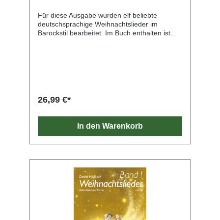
Für diese Ausgabe wurden elf beliebte
deutschsprachige Weihnachtslieder im
Barockstil bearbeitet. Im Buch enthalten ist
eine separate Solostimme sowie der Basso
continuo. Auf der CD erklingen die Lieder
komplett und als Begleitversion zum Üben
oderals festliche Untermalung beim
Vorspielen.1-3 Schneeflöckchen,
Weißröckchen4-6 Kommet, ihr HirtenEs ist ein
Ros’ entsprungenO du fröhliche7-9 Morgen
26,99 €*
kommt der WeihnachtsmannLeise rieselt der
SchneeIhr Kinderlein kommetVom Himmel
hoch, da komm ich herKling, Glöckchen,
In den Warenkorb
klingelingelingAlle Jahre wieder10-12 Stille
Nacht