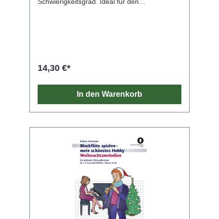
Schwierigkeitsgrad. Ideal für den
Musikunterricht und das häusliche
Musizieren. Neben den traditionellen
Weihnachtsliedern sind auch die deutschen
Hits „In der Weihnachtsbäckerei“ und „Küss
mich, halt mich, lieb mich“ sowie internationale
Titel enthalten, wie z. B.: „White Christmas“,
„Rudolph, The Red-Nosed Reindeer“, „Feliz
14,30 €*
Navidad“, „Sleigh Ride“, „Les anges dans nos
campagnes“, „Winter Wonderland“, „Santa
Claus Is Coming To Town“, „Little Drummer
In den Warenkorb
Boy“, „Let It Snow, Let It Snow, Let It Snow“ …
Aufnahmen aller Lieder sind als Hörversionen
und Play-alongs auf den gängigen Streaming-
Plattformen verfügbar (z. B. Spotify). Alle
Ausgaben der Serie „Weihnachtslieder aus
aller Welt“ sind kompatibel (Ausnahme:
Gitarre solo) und bestens geeignet für das
Zusammenspiel. Eine Klavierbegleitung (VHR
13519) ist separat erhältlich. Inhalt: Aba
heidschi bumbeidschi - Adeste, fideles
(Herbei, o ihr Gläubigen) - Alle Jahre wieder
- Deck The Halls - Es ist ein Ros‘ entsprungen
- Es wird scho glei dumpa - Feliz Navidad - Ihr
Kinderlein, kommet - In der