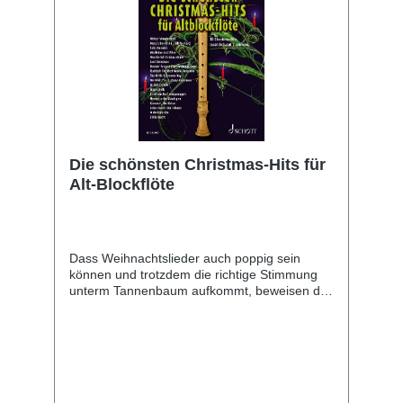
Bereicherung der besinnlichen, festlichen
Jahreszeit. Eine bunte Auswahl an Stücken
wurde eingespielt und kann im mp3-Format
heruntergeladen werden (Code im Heft)
Die schönsten Christmas-Hits für
Alt-Blockflöte
Dass Weihnachtslieder auch poppig sein
können und trotzdem die richtige Stimmung
unterm Tannenbaum aufkommt, beweisen die
neuen Christmas-Hits speziell für Alt-
Blockflöte. Die klassischen Lieder wie "Leise
rieselt der Schnee", "Kommet, Ihr Hirten" oder
"In dulci jubilo" präsentieren sich hier mit
neuem Schwung und werden ergänzt durch
bekannte englische Hits. Sie eignen sich