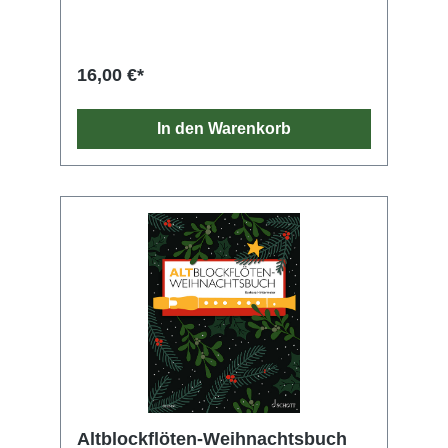
religiöse Feste und Bräuche wie St. Martin,
Nikolaus, Advent, Weihnachtszeit, Silvester
und Dreikönige. Die Zusammenstellung
enthält die schönsten Herbst- und
16,00 €*
Winterlieder, leicht gesetzt für das Spielen auf
der Blockflöte, sei es zu Hause, in der
Musikschule, in der Grundschule oder im
In den Warenkorb
Ensemble.
Altblockflöten-Weihnachtsbuch