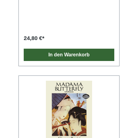
Gesamtausgabe. Als Bartók im Mai 1943 von
Serge Koussevitzky den Kompositionsauftrag
erhielt, bedeutete dies nicht nur eine
finanzielle Unterstützung, sondern auch einen
wichtigen schöpferischen Impuls für den
schwer kranken Komponisten. Schon im
Oktober lag das fünfsätzige Konzert vor, das
24,80 €*
Koussevitzky begeistert als „das beste
Orchesterwerk der letzten 25 Jahre“
bezeichnete. Auch die ersten Aufführungen im
In den Warenkorb
Winter 1944/45 waren sehr erfolgreich.
Gleichwohl wurde Bartók zur Fixierung eines
alternativen Endes bewogen, das der schon
im September 1945 verstorbene Komponist
allerdings nicht mehr hören sollte. Bartók-
Spezialistin Klára Móricz liefert in ihrer
Ausgabe beide Versionen und fasst in einem
spannenden Vorwort Geschichte und
Überlieferung des „Konzert für Orchester“
zusammen. Ein knapper Bemerkungsteil
informiert über die wesentlichen Grundlagen
der Edition.