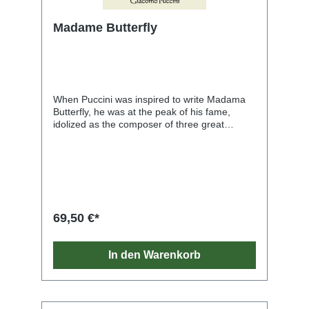
Madame Butterfly
When Puccini was inspired to write Madama
Butterfly, he was at the peak of his fame,
idolized as the composer of three great
operatic successes, Manon Lescaut, La
Bohème, and Tosca. His inspiration was a
London production of David Belasco's
American play Madam Butterfly, in whose
poignant love story Puccini saw the elements
that invariably drew his interest as a
composer: a strong theatrical situation
69,50 €*
involving a heroine in distress.With his
librettists Illica and Giacosa, Puccini began
work on Madama Butterfly in 1902. The opera
In den Warenkorb
received its first production at La Scala in
Milan in 1904, but it was not until the following
year that its golden future would become
apparent. A Covent Garden production