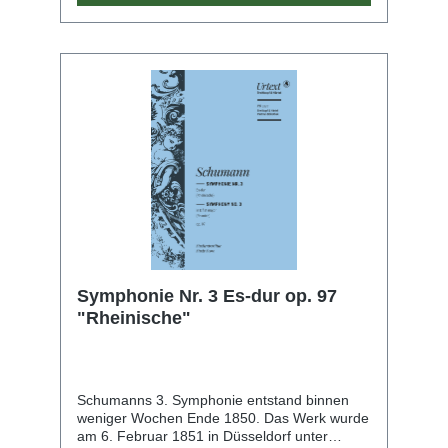
Solopassagen bedachte. Die Studien-Edition
übernimmt den Notentext der Haydn-
Gesamtausgabe und bürgt somit für höchste
wissenschaftliche Qualität. Ein informatives
Vorwort und ein kurzer Kritischer Bericht
machen die handliche Partitur zum idealen
Begleiter für alle Haydn-Fans und solche, die
es werden wollen.
Symphonie Nr. 3 Es-dur op. 97
"Rheinische"
Schumanns 3. Symphonie entstand binnen
weniger Wochen Ende 1850. Das Werk wurde
am 6. Februar 1851 in Düsseldorf unter