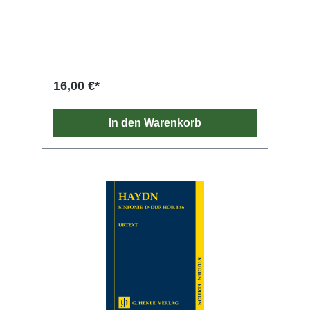
großes Orchester unterhielt und regelmäßig
Konzerte veranstaltete. Kunstvolle motivische
Arbeit und spielerischer Witz zeichnen die
sechs Werke aus, in denen Haydn dem
anspruchsvollen Geschmack des Pariser
Publikums und den ausgezeichneten
Fähigkeiten der Musiker seinen Tribut zollt.
16,00 €*
Durch Druckausgaben in Paris, Wien und
London wurden die sechs Sinfonien schnell
europaweit bekannt und beliebt. In der 1786
In den Warenkorb
entstandenen Es-dur-Sinfonie besticht die
farbenreiche Verwendung der Holzbläser, die
auch mit solistischen Passagen hervortreten
dürfen. Die Studien-Edition übernimmt den
Notentext der Haydn-Gesamtausgabe und
bürgt somit für höchste wissenschaftliche
Qualität. Ein informatives Vorwort und ein
kurzer Kritischer Bericht machen die handliche
Partitur zum idealen Begleiter für alle Haydn-
Fans und solche, die es werden wollen.