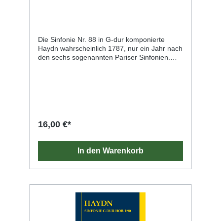
Die Sinfonie Nr. 88 in G-dur komponierte
Haydn wahrscheinlich 1787, nur ein Jahr nach
den sechs sogenannten Pariser Sinfonien.
Zusammen mit ihrem Schwesterwerk, der F-
dur-Sinfonie Nr. 89, entstand sie für den
Geiger Johann Tost, der sie an den Pariser
Verleger Sieber verkaufte. In beiden Werken
setzt Haydn die kompositorischen
Errungenschaften der Pariser Sinfonien fort:
satztechnische Meisterschaft, musikalischer
16,00 €*
Ideen- und Detailreichtum und eine
individuelle, vielfarbige Verwendung des
Bläserregisters (das allerdings noch ohne
In den Warenkorb
Klarinetten auskommt). Die G-dur-Sinfonie
zeichnet sich durch ihren heiteren, fast kecken
Tonfall aus – vor allem das Thema des
Rondo-Finales besitzt nachhaltige Ohrwurm-
Qualitäten. Die Studien-Edition übernimmt den
Notentext der Haydn-Gesamtausgabe und
bürgt somit für höchste wissenschaftliche
Qualität. Ein informatives Vorwort und ein