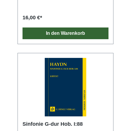
anspruchsvollen Geschmack des Pariser
Publikums und den ausgezeichneten
Fähigkeiten der Musiker seinen Tribut zollt.
16,00 €*
Durch Druckausgaben in Paris, Wien und
London wurden die sechs Sinfonien schnell
europaweit bekannt und beliebt. In der 1785
In den Warenkorb
komponierten A-dur-Sinfonie bedenkt Haydn
im Adagio die Flöte mit konzertanten
Solopartien – vielleicht mit Rücksicht auf die
Beliebtheit dieses Instruments in Frankreich.
Die Studien-Edition übernimmt den Notentext
der Haydn-Gesamtausgabe und bürgt somit
für höchste wissenschaftliche Qualität. Ein
informatives Vorwort und ein kurzer Kritischer
Bericht machen die handliche Partitur zum
idealen Begleiter für alle Haydn-Fans und
solche, die es werden wollen.
Sinfonie G-dur Hob. I:88