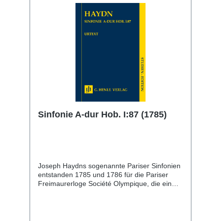
Sätze. Die Studien-Edition übernimmt den
Notentext der Haydn-Gesamtausgabe und
bürgt somit für höchste wissenschaftliche
Qualität. Ein informatives Vorwort und ein
kurzer Kritischer Bericht machen die handliche
Partitur zum idealen Begleiter für alle Haydn-
Fans und solche, die es werden wollen.
Sinfonie A-dur Hob. I:87 (1785)
Joseph Haydns sogenannte Pariser Sinfonien
entstanden 1785 und 1786 für die Pariser
Freimaurerloge Société Olympique, die ein
großes Orchester unterhielt und regelmäßig
Konzerte veranstaltete. Kunstvolle motivische
Arbeit und spielerischer Witz zeichnen die
sechs Werke aus, in denen Haydn dem