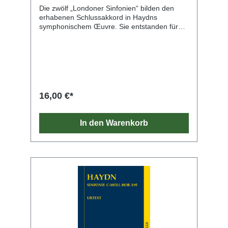
Die zwölf „Londoner Sinfonien“ bilden den
erhabenen Schlussakkord in Haydns
symphonischem Œuvre. Sie entstanden für
den Londoner Impresario Johann Peter
Salomon, und Haydn selbst dirigierte die
Erstaufführungen, als er sich 1791/92 und
1794/95 für längere Zeit in der englischen
Metropole aufhielt. Die wahrscheinlich im
Winter 1791/92 komponierte Sinfonie Nr. 93 in
D-dur war in ihrer leicht eingängigen (aber
16,00 €*
keineswegs simplen!) musikalischen
Gestaltung genau auf den Londoner
Geschmack abgestimmt, der nach
In den Warenkorb
melodischer Schlichtheit und expressivem
Pathos verlangte. Auch die an Händel
erinnernden barocken Anklänge in der
langsamen Einleitung zum Kopfsatz und dem
mit Pauken und Trompeten festlich
gestimmten Finale dürften schon damals gut
angekommen sein – kein Wunder, dass die
Sinfonie nach der Aufführung 1792 noch in
derselben Saison mehrfach wiederholt werden
musste! Die Studien-Edition übernimmt den
Notentext der Haydn-Gesamtausgabe und
bürgt somit für höchste wissenschaftliche