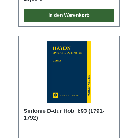
wünschte. Ungeachtet dieser merkantilen
Verwicklungen zeigt sich Haydn in diesen
Werken auf der vollen Höhe seiner
In den Warenkorb
Meisterschaft als Sinfoniker. Die C-dur-
Sinfonie Nr. 90 wurde laut Autograph 1788
fertiggestellt und unterstreicht ihren festlichen
Grundcharakter durch die Hinzunahme von
Pauken und Trompeten. Die Studien-Edition
übernimmt den Notentext der Haydn-
Gesamtausgabe und bürgt somit für höchste
wissenschaftliche Qualität. Ein informatives
Vorwort und ein kurzer Kritischer Bericht
machen die handliche Partitur zum idealen
Begleiter für alle Haydn-Fans und solche, die
es werden wollen.
Sinfonie D-dur Hob. I:93 (1791-
1792)