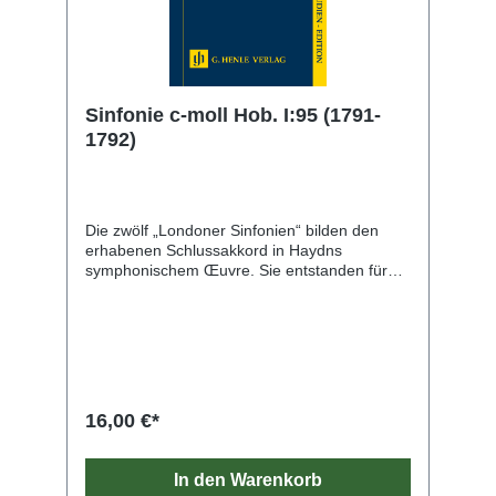
Qualität. Ein informatives Vorwort und ein
kurzer Kritischer Bericht machen die handliche
Partitur zum idealen Begleiter für alle Haydn-
Fans und solche, die es werden wollen.
Sinfonie c-moll Hob. I:95 (1791-
1792)
Die zwölf „Londoner Sinfonien“ bilden den
erhabenen Schlussakkord in Haydns
symphonischem Œuvre. Sie entstanden für
den Londoner Impresario Johann Peter
Salomon, und Haydn selbst dirigierte die
Erstaufführungen, als er sich 1791/92 und
1794/95 für längere Zeit in der englischen
Metropole aufhielt. Die im Autograph mit 1791
datierte Sinfonie Nr. 95 beginnt zwar in c-moll,
aber schon die Reprise des Kopfsatzes
16,00 €*
wendet sich nach Dur, und das Rondo-Finale
steht gleich ganz in strahlendem C-dur. Unter
Cellisten beliebt sind die beiden Mittelsätze, in
In den Warenkorb
denen Haydn ihr Instrument mit wunderbaren