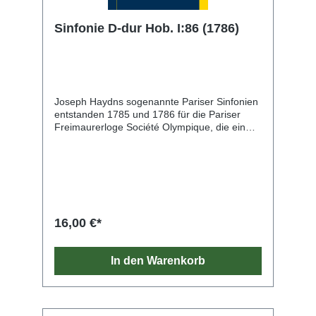
Sinfonie D-dur Hob. I:86 (1786)
Joseph Haydns sogenannte Pariser Sinfonien
entstanden 1785 und 1786 für die Pariser
Freimaurerloge Société Olympique, die ein
großes Orchester unterhielt und regelmäßig
Konzerte veranstaltete. Kunstvolle motivische
Arbeit und spielerischer Witz zeichnen die
sechs Werke aus, in denen Haydn dem
anspruchsvollen Geschmack des Pariser
Publikums und den ausgezeichneten
Fähigkeiten der Musiker seinen Tribut zollt.
16,00 €*
Durch Druckausgaben in Paris, Wien und
London wurden die sechs Sinfonien schnell
europaweit bekannt und beliebt. In der 1786
In den Warenkorb
entstandenen D-dur-Sinfonie steht der formal
sehr freie langsame Satz, „Capriccio“ betitelt,
mit seiner introvertierten Stimmung in starkem
Kontrast zum Überschwang der übrigen