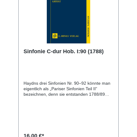
kurzer Kritischer Bericht machen die handliche
Partitur zum idealen Begleiter für alle Haydn-
Fans und solche, die es werden wollen.
Sinfonie C-dur Hob. I:90 (1788)
Haydns drei Sinfonien Nr. 90–92 könnte man
eigentlich als „Pariser Sinfonien Teil II“
bezeichnen, denn sie entstanden 1788/89
ebenfalls im Auftrag der Société Olympique,
für die Haydn wenige Jahre zuvor bereits die
sechs „Pariser Sinfonien“ Nr. 82–87
komponiert hatte. Pikanterweise verkaufte
Haydn sie anschließend ein weiteres Mal an
den Fürsten von Oettingen-Wallerstein, der „3
neue Synfonien von ihm zu erhalten“
16,00 €*