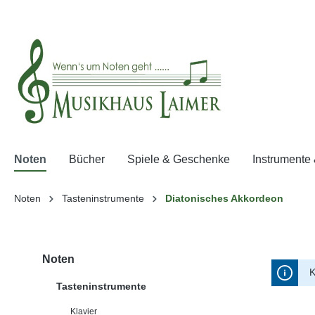
springen
Zur Hauptnavigation springen
Noten
Bücher
Spiele & Geschenke
Instrumente
Noten
Tasteninstrumente
Diatonisches Akkordeon
Noten
K
Tasteninstrumente
Klavier