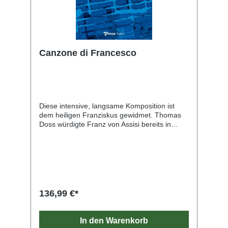
Canzone di Francesco
Diese intensive, langsame Komposition ist
dem heiligen Franziskus gewidmet. Thomas
Doss würdigte Franz von Assisi bereits in
mehreren seiner Werke, darunter ein Werk für
Streicher, ein Oratorium, eine Messe sowie
ein Laudate für Chor und Blasorchester.
Canzone di Francesco schafft einem Moment
der Meditation und Reflektion innerhalb Ihres
Konzertes und eignet sich darüber hinaus
auch ausgezeichnet als Aufwärmstück zur
136,99 €*
Übung von Intonation, Phrasierung und
Klangbildung.
In den Warenkorb