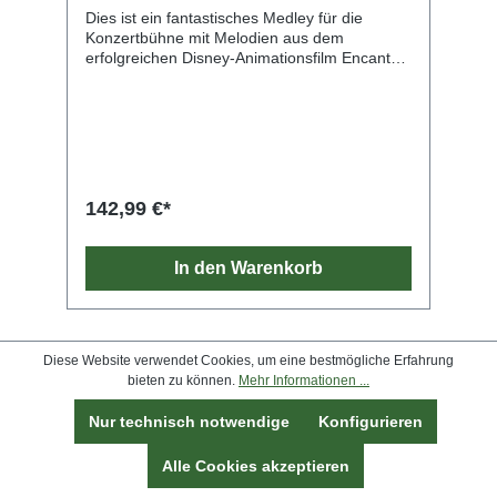
Dies ist ein fantastisches Medley für die
Konzertbühne mit Melodien aus dem
erfolgreichen Disney-Animationsfilm Encanto
mit viel lateinamerikanischem Flair. Das
großartig klingende Arrangement von Peter
Kleine Schaars enthält folgende Highlights:
We Don't Talk About Bruno, Waiting on a
Miracle, Surface Pressure, Two Oruguitas und
The Family Madrigal. Ihr Blasorchester (und
auch Ihr Publikum!) wird von dieser
142,99 €*
eingängigen Musik mit wunderbaren Disney-
Melodien und lateinamerikanischen Rhythmen
begeistert sein.
In den Warenkorb
Diese Website verwendet Cookies, um eine bestmögliche Erfahrung
bieten zu können.
Mehr Informationen ...
Nur technisch notwendige
Konfigurieren
Alle Cookies akzeptieren