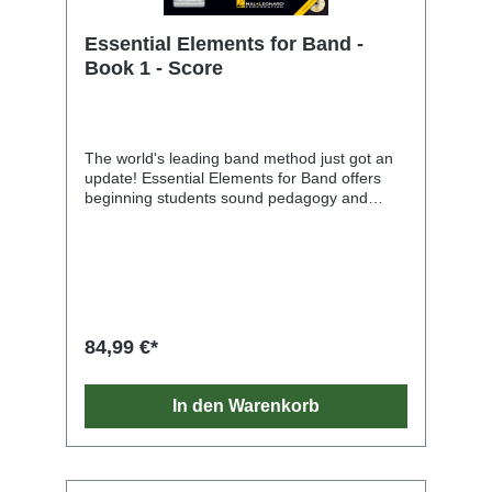
Essential Elements for Band -
Book 1 - Score
The world's leading band method just got an
update! Essential Elements for Band offers
beginning students sound pedagogy and
engaging music, all carefully paced to
successfully start young players on their
musical journey. EE features both familiar
songs and specially designed exercises,
created and arranged for the classroom in a
unison-learning environment, as well as
instrument-specific exercises to focus each
84,99 €*
student on the unique characteristics of their
own instrument. EE provides both teachers
and students with a wealth of materials to
In den Warenkorb
develop total musicianship, even at the
beginning stages. Essential Elements includes
free access Essential Elements Interactive
(EEi), the ultimate online music education