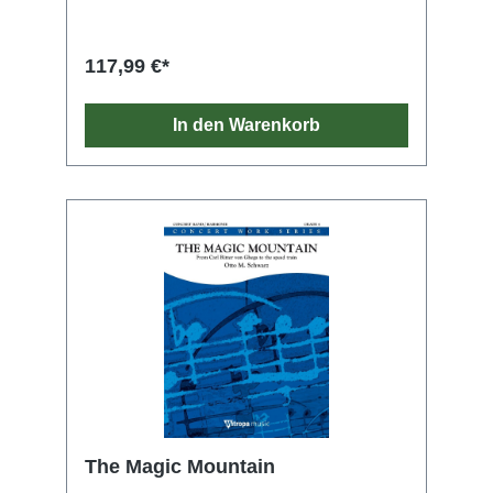
schenkte er Blumen aus seinem Garten. Das
Fest des heiligen Valentinus wurde erstmals
im 14. Jahrhundert gefeiert und gilt heute als
117,99 €*
ein romantischer Tag für Liebespaare. Dieses
Werk ist im Stil eines Chorals komponiert und
hat leichte Anklänge an eine Romanze!
In den Warenkorb
The Magic Mountain