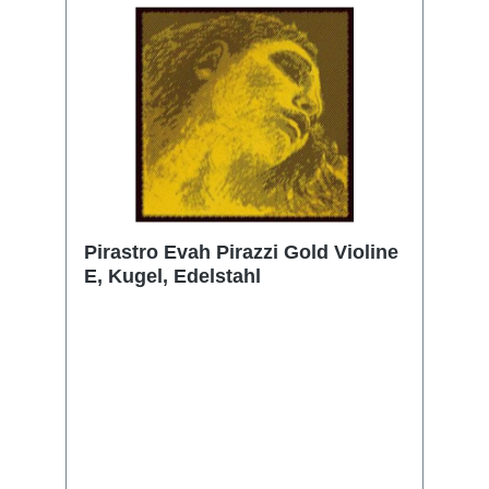
Larsen Virtuoso is now available as sets or
individual strings with E ball or loop end.
Purpose designed with moderated tension we
offer medium and strong options to suit warm
to neutral sounding instruments.Friedemann
EichhornMade in Denmark String Details. The
Virtuoso E string is made using a unique
carbon steel, while the A, D and G strings
build on a new, pioneering synthetic multi-
filament core. The A string is wound with
precision rolled aluminium flat wire, the D and
G strings with pure silver.
Pirastro Evah Pirazzi Gold Violine
E, Kugel, Edelstahl