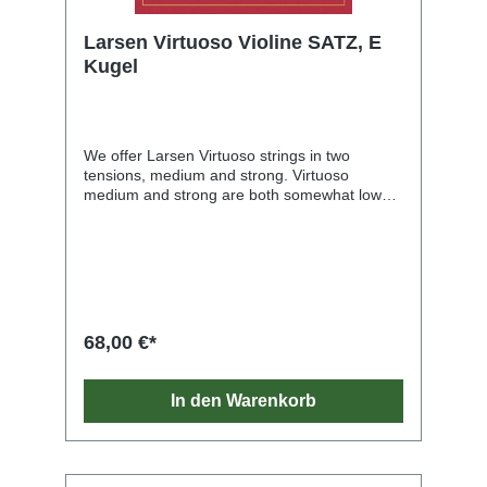
Larsen Virtuoso Violine SATZ, E
Kugel
We offer Larsen Virtuoso strings in two
tensions, medium and strong. Virtuoso
medium and strong are both somewhat lower
in tension than their conventional equivalent
gauges. The medium tension strings show
extraordinary string response, playability and
sound modulation capability. The strong
version is more focused in sound, more
‘soloistic’ and with higher resistance to the
bow. Extremely well received and consistently
68,00 €*
reviewed as setting the new standard for the
violin. The ambition was to create a truly
innovative synthetic core string at only
In den Warenkorb
moderate tension yet capable of delivering a
richly nuanced sound with exceptional
volume.Eminently playable and noted for its
remarkable string response and reliability the