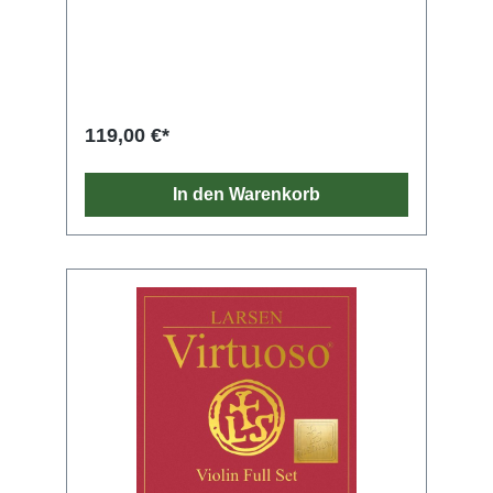
für Solisten geeignet, da sie von piano (p) bis
fortississimo (fff) und auch mit hoher
Bogenbelastung gespielt werden können. Die
Saiten können sich auch gegenüber einem
großen Orchester oder im Quartett bei Bedarf
optimal durchsetzen, sind aber auch im Piano
(p) einfach spielbar. DOMINANT PRO® heißt
119,00 €*
die schnellste und direkteste Ansprache im
ganzen Universum – und in jedem
Paralleluniversum. Die Saiten haben einen
In den Warenkorb
dunklen, warmen Klang, der den Spieler und
seine Zuhörer umarmt. Die überlagerte leichte
Schärfe bringt einen prickelnden Kontrast ins
Klangbild. Trotz der großen klanglichen
Farbpalette schafft DOMINANT PRO® einen
stufenlosen Übergang, der die speziellen
Klangfarben der einzelnen Saiten ideal
miteinander verbindet.