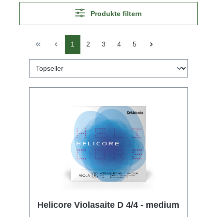
Produkte filtern
1
2
3
4
5
Helicore Violasaite D 4/4 - medium