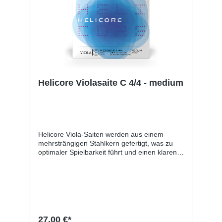
Helicore Violasaite C 4/4 - medium
Helicore Viola-Saiten werden aus einem
mehrsträngigen Stahlkern gefertigt, was zu
optimaler Spielbarkeit führt und einen klaren,
warmen Ton erzeugt. Der geringere
Saitendurchmesser bewirkt schnelle
Bogenansprache. Materialien von
erstklassiger Qualität un
27,00 €*