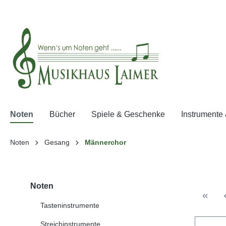
springen
Zur Hauptnavigation springen
Noten
Bücher
Spiele & Geschenke
Instrumente
Noten
Gesang
Männerchor
Noten
Tasteninstrumente
Streichinstrumente