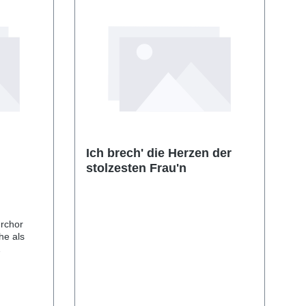
Ich brech' die Herzen der
stolzesten Frau'n
erchor
he als
radition
wiegend
iegelt.
von