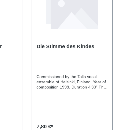
r
Die Stimme des Kindes
Commissioned by the Talla vocal
ensemble of Helsinki, Finland. Year of
composition 1998. Duration 4’30” The
only really important thing to bear in
mind about this piece is that it is no
way intended as a satire or parody.
7,80 €*