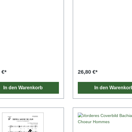
(Walter Eigenmann, Glarean
„Der Band bietet ein gut sorti
Basisrepertoire.“ (Markus Utz
Schweizer Musikzeitung)
 €*
26,80 €*
In den Warenkorb
In den Warenkor