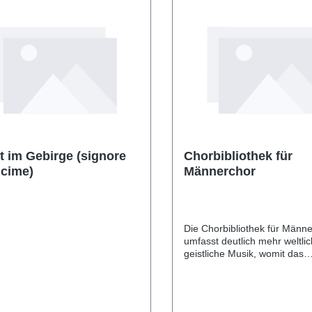
t im Gebirge (signore
Chorbibliothek für
 cime)
Männerchor
Die Chorbibliothek für Männ
umfasst deutlich mehr weltlic
geistliche Musik, womit das
Verlagsprogramm die große T
von Männerchören mit über
weltlichem Repertoire widersp
Sie inspirierte eine Vielzahl 