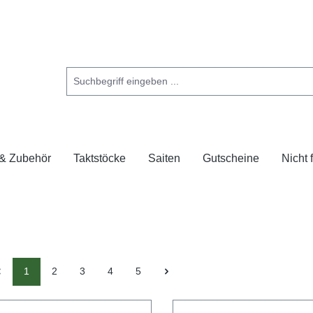
 & Zubehör
Taktstöcke
Saiten
Gutscheine
Nicht
1
2
3
4
5