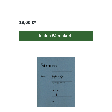
Opus 36 in F-dur schrieb er für Henri Garigue.
Trotz der illustren Adressaten handelt es sich
nicht um virtuose Paradestücke, sondern –
wie es die Bezeichnung Romance nahelegt –
um kurze „Lieder ohne Worte“, die den typisch
18,60 €*
romantischen Ton des Horns voll auskosten.
Neben der Orchesterfassung verfasste Saint-
Saëns auch eine Klavierbegleitung für den
In den Warenkorb
kammermusikalischen Vortrag. Aufgrund der
nicht allzu großen technischen
Schwierigkeiten eignen sich die Romanzen
bereits für fortgeschrittene Schüler.