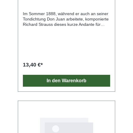
Im Sommer 1888, während er auch an seiner
Tondichtung Don Juan arbeitete, komponierte
Richard Strauss dieses kurze Andante für
seinen Vater Franz Strauss, Mitglied der
Münchner Hofoper und einer der größten
Hornisten seiner Zeit. Das Andante war als
langsamer Satz „einer noch unvollendeten“
Sonate vorgesehen, die Strauss aber (zum
Bedauern aller Hornisten) niemals
komponierte. So blieb das Stück bis 1973
13,40 €*
unveröffentlicht. Für die neue Urtextausgabe
des G. Henle Verlags konnte das Autograph in
der Münchner Stadtbibliothek im Original
In den Warenkorb
eingesehen werden. Das Andante ist nur von
mittlerer Schwierigkeit und eignet sich ideal für
den Unterricht und als wirkungsvolles
romantisches Vortragsstück.