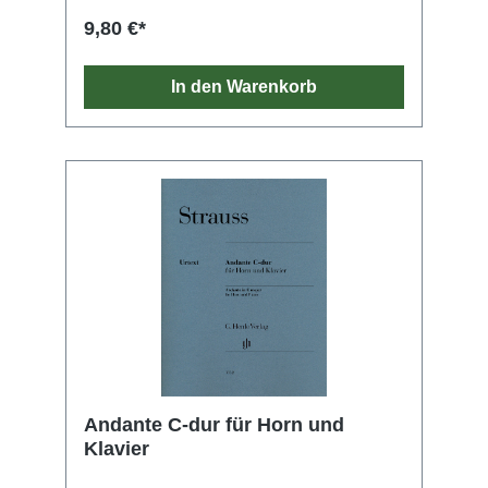
stammt dieses hochromantische Werk, in dem
9,80 €*
Glasunow die sanglichen Vorzüge des
Instruments bestens zur Geltung bringt. Ein
wirkungsvolles Vortragsstück auch schon für
In den Warenkorb
fortgeschrittene Schüler, das wir hier erstmals
im Urtext präsentieren; neben der
Erstausgabe berücksichtigen wir auch
erstmals Glasunows Autograph in der St.
Petersburger Nationalbibliothek.
Andante C-dur für Horn und
Klavier