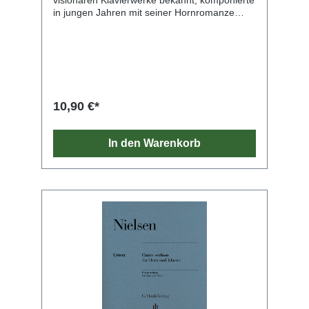
in jungen Jahren mit seiner Hornromanze
aber auch ein bezauberndes Stück
Kammermusik. Der technisch nicht schwere
Hornpart zusammen mit der schwelgerischen
Klavierbegleitung machen aus der Romance
ein wirkungsvolles Vortragsstück schon für
Schüler. Da das Werk zu Lebzeiten des
Komponisten nicht im Druck erschien, stellt
10,90 €*
das Autograph die einzige Quelle für unsere
Edition dar. Unsere Ausgabe entstand in
Zusammenarbeit mit der Moskauer Skrjabin-
In den Warenkorb
Expertin Valentina Rubcova.