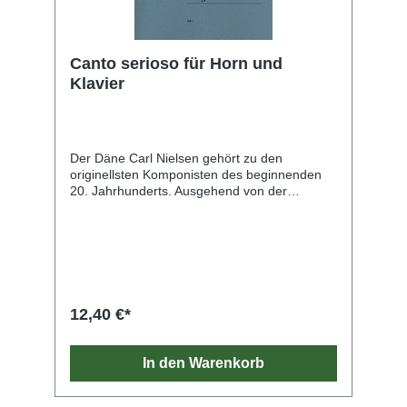
Canto serioso für Horn und
Klavier
Der Däne Carl Nielsen gehört zu den
originellsten Komponisten des beginnenden
20. Jahrhunderts. Ausgehend von der
deutschen romantischen Tradition fand er vor
allem mit seinen heute noch viel gespielten
Symphonien zu einer ganz individuellen
Tonsprache, widmete sich aber auch häufig
kammermusikalischen Besetzungen. Canto
serioso wurde ursprünglich als Prüfungsstück
für das Kopenhagener Opernorchester
12,40 €*
geschrieben, wo die Stelle eines tiefen
Hornisten neu zu besetzen war.
Dementsprechend kostet Nielsens
In den Warenkorb
ausdrucksvolle, nicht zu lange Komposition
besonders das tiefe Register und die sonore
Mittellage des Instruments aus. Eine