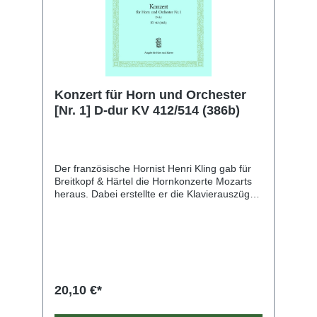
Konzert für Horn und Orchester
[Nr. 1] D-dur KV 412/514 (386b)
Der französische Hornist Henri Kling gab für
Breitkopf & Härtel die Hornkonzerte Mozarts
heraus. Dabei erstellte er die Klavierauszüge
selbst und bezeichnete die Solostimmen. In
späteren Auflagen wurden die Ausgaben
durch eine zusätzliche F-Hornstimme ergänzt,
womit sie für die Musizierpraxis ideal geeignet
sind.
20,10 €*