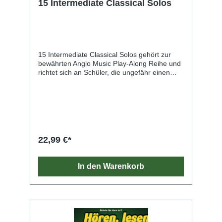
15 Intermediate Classical Solos
15 Intermediate Classical Solos gehört zur
bewährten Anglo Music Play-Along Reihe und
richtet sich an Schüler, die ungefähr einen
Tonumfang von eineinhalb Oktaven
beherrschen. Es schließt an Sparkes 15 Easy
Classical Solos an und entspricht dem Niveau
des Expert Levels der ESSENTIAL
ELEMENTS Methode von Hal Leonard, kann
aber auch unabhängig davon verwendet
werden. Genau auf jedes Instrument
22,99 €*
zugeschnitten, ermöglichen die sorgfältig
ausgewählten Melodien noch mehr
Spielerfahrung mit klassischer Musik. Die
In den Warenkorb
Stücke umfassen verschiedene Stilrichtungen
und Komponisten wie z. B. Händel,
Tschaikowsky, Clementi und Brahms. Jeder
Band bietet wertvolles Ergänzungsmaterial,
das zu jeder Instrumentalschule passt, und
enthält sowohl Klavierbegleitungen als auch