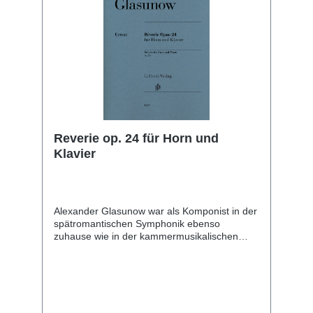
Klavierauszug von Johannes Umbreit eine
große Hilfe.
Reverie op. 24 für Horn und
Klavier
Alexander Glasunow war als Komponist in der
spätromantischen Symphonik ebenso
zuhause wie in der kammermusikalischen
Form. Seine kürzeren Solostücke bestechen
durch hinreißende Melodik und Liebe zum
Detail – so auch die Rêverie für Horn und
Klavier. Glasunow selbst war ein guter
Hornspieler und wirkte als junger Student in
mehreren Orchestern mit. Aus jener Zeit