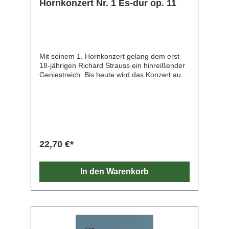
Hornkonzert Nr. 1 Es-dur op. 11
Mit seinem 1. Hornkonzert gelang dem erst
18-jährigen Richard Strauss ein hinreißender
Geniestreich. Bis heute wird das Konzert auf
der ganzen Welt (nicht nur) von Hornisten
geliebt und zählt neben Mozarts
Meisterwerken zu den unverzichtbaren
Repertoirestücken für das Instrument. Peter
Damm, ehemaliger Solohornist der
Sächsischen Staatskapelle Dresden und Solist
von Weltrang, hat das Konzert nicht nur über
22,70 €*
170-mal selbst öffentlich aufgeführt, sondern
auch grundlegende Forschungsergebnisse
und Publikationen zu seiner
In den Warenkorb
Entstehungsgeschichte vorgelegt. Die von ihm
herausgegebene Urtextausgabe, die
sämtliche erhaltenen Quellen berücksichtigt,
kann somit als Referenz-Edition angesehen
werden. Zum Einstudieren im Unterricht und
für Vorspiele ist der besonders gut spielbare