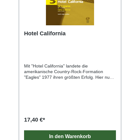
Hotel California
Mit "Hotel California" landete die
amerikanische Country-Rock-Formation
"Eagles" 1977 ihren größten Erfolg. Hier nun
eine Bearbeitung für 4 Gitarren: Die vier
Gitarrenstimmen fangen zum einen (in leicht
vereinfachter Form) die beiden originalen
Picking-Begleitstimmen und das berühmte
zweistimmige Gitarrensolo am Ende des
Liedes ein, zum anderen wurden auch die ein-
bis dreistimmigen Gesangsteile eingearbeitet.
17,40 €*
All das teilt sich abwechslungsreich auf die
vier Stimmen auf, wobei immer auf möglichst
leichte Spielbarkeit Wert gelegt wurde. 8
In den Warenkorb
Seiten + 4 Einleger Eine Aufnahme dieses