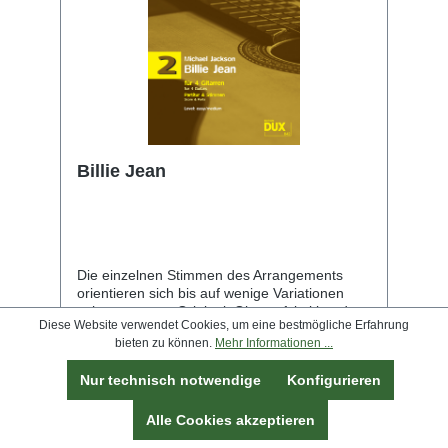
Billie Jean
Die einzelnen Stimmen des Arrangements
orientieren sich bis auf wenige Variationen
sehr genau am Original. Gitarre 1 imitiert den
Diese Website verwendet Cookies, um eine bestmögliche Erfahrung
rhythmischen Gesang, Gitarre 2 kopiert die
bieten zu können.
Mehr Informationen ...
Keyboardfigur, Gitarre 3 die berühmte
Basslinie und die Gitarre 4 spielt die andere,
Nur technisch notwendige
Konfigurieren
tiefe Basslinie. 8 Seiten + 4 Einleger Eine
Aufnahme dieses Arrangements finden Sie
unter dem angegebenen Link. "Billie Jean" auf
Alle Cookies akzeptieren
Youtube
17,40 €*