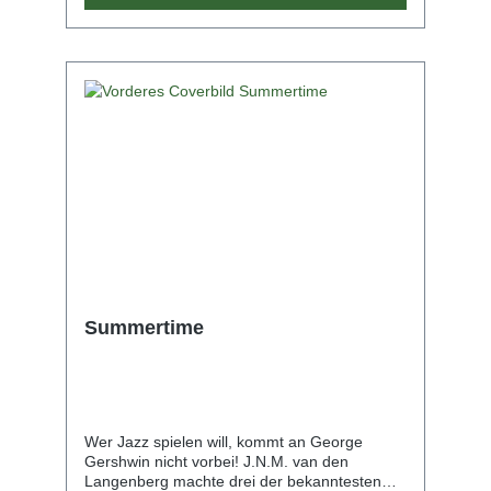
Arrangements finden Sie unter dem
angegebenen Link. "Hotel California" auf
Youtube
Summertime
Wer Jazz spielen will, kommt an George
Gershwin nicht vorbei! J.N.M. van den
Langenberg machte drei der bekanntesten