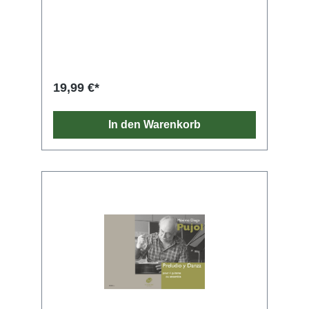
Lieder aus dem Repertoire des
amerikanischen Komponisten in
mittelschweren Ausgaben dem
Gitarrenquartett zugänglich. Summertime ist
ein Wiegenlied aus dem ersten Akt der
„American Folk Opera“ Porgy and Bess von
George Gershwin, die 1935 uraufgeführt
19,99 €*
wurde. Noch berühmter als die Oper wurde
das Lied in der Interpretation von Jazzgrößen,
wie z. B. Ella Fitzgerald und Louis Armstrong,
In den Warenkorb
Billie Holiday, Miles Davis und vielen mehr.