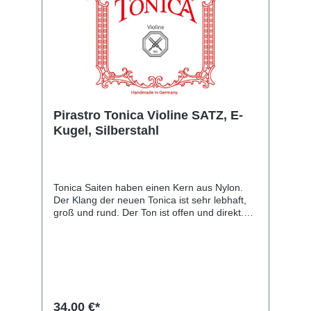
Pirastro Tonica Violine SATZ, E-
Kugel, Silberstahl
Tonica Saiten haben einen Kern aus Nylon.
Der Klang der neuen Tonica ist sehr lebhaft,
groß und rund. Der Ton ist offen und direkt.
Unter Beibehaltung des warmen Grundtones
konnten Tragfähigkeit und Brillanz der Saiten
gesteigert werden. sehr leichte Ansprache
Erhebliche Ausweitung des
Dynamikbereiches, sowohl bei sehr leiser als
auch bei äußerst kraftvoller Tongebung.
geschmeidige Tonverbindungen und
34,00 €*