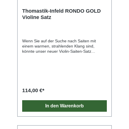
Thomastik-Infeld RONDO GOLD
Violine Satz
Wenn Sie auf der Suche nach Saiten mit
einem warmen, strahlenden Klang sind,
könnte unser neuer Violin-Saiten-Satz
RONDO® Gold (NR.RG100) genau das
Richtige für Sie sein. Der Satz verleiht Ihrem
Auftritt nämlich zusätzlichen goldenen Glanz.
Wir können die Saiten auch für Instrumente
empfehlen, die von einer verbesserten
Ansprache profitieren würden. Was unseren
regulären RONDO® Satz (NR.RO100) und
114,00 €*
den neuen RONDO® Gold (NR.RG100) Satz
verbindet und unterscheidet? Beide Sätze
zeichnen sich durch einfache Spielbarkeit aus
In den Warenkorb
und sind für Profis und ambitionierte
Violinist:innen geeignet. Sie unterscheiden
sich vor allem in ihrem Klangcharakter –
unsere neuen RONDO® Gold Saiten klingen
deutlich wärmer und strahlender als der