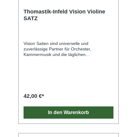
Thomastik-Infeld Vision Violine
SATZ
Vision Saiten sind universelle und
zuverlässige Partner für Orchester,
Kammermusik und die täglichen
Anforderungen im Unterricht. Ihre
Stimmstabilität ist überragend und ihre
großartige klangliche Ausgewogenheit sorgt
mit einem reinen und brillanten Klang für
Freude.
42,00 €*
In den Warenkorb