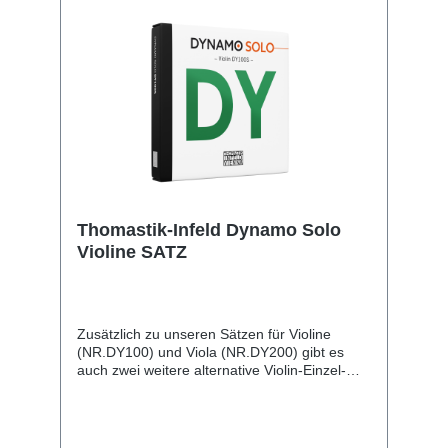
reguläre Satz.
Thomastik-Infeld Dynamo Solo
Violine SATZ
Zusätzlich zu unseren Sätzen für Violine
(NR.DY100) und Viola (NR.DY200) gibt es
auch zwei weitere alternative Violin-Einzel-
Saiten: die verzinnte E-Saite NR.DY01S und
die Silber-G-Saite NR.DY04B – so kann man
den Klang auf Wunsch noch etwas verändern.
Diese beiden Alternativsaiten komplettieren