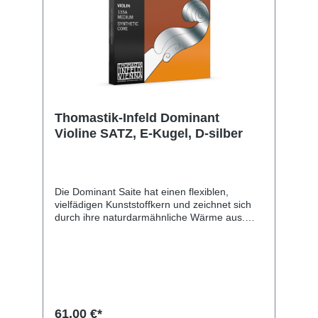
Thomastik-Infeld Dominant
Violine SATZ, E-Kugel, D-silber
Die Dominant Saite hat einen flexiblen,
vielfädigen Kunststoffkern und zeichnet sich
durch ihre naturdarmähnliche Wärme aus.
Der Klang ist weich, obertonreich und klar.
Ihre Unempfindlichkeit gegen
Luftfeuchtigkeitsschwankungen begünstigt
Lebensdauer und Quintenreinheit. Dominant
Saiten sind die weltweit anerkannten
„Referenzsaiten“ und sind unerreicht in Klang
und Spielbarkeit.
61,00 €*