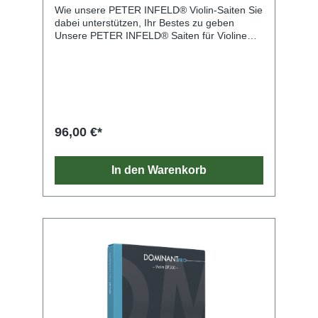
Wie unsere PETER INFELD® Violin-Saiten Sie
dabei unterstützen, Ihr Bestes zu geben
Unsere PETER INFELD® Saiten für Violine
helfen Ihnen, in vielerlei Hinsicht zu glänzen.
Die Saiten sind ein verlässliches Werkzeug,
das Ihnen ermöglicht, mit geringem Aufwand
großartig zu klingen. Sie bieten ausgiebig
viele Klangfarben, Sie als Spieler:in behalten
aber jederzeit die Kontrolle. Wir fertigen diese
Saiten mit einer speziellen Silber-
96,00 €*
Umwickelung, das ein spezifisches
Bogengeräusch erzeugt. So bieten die Saiten
eine bemerkenswert gute Projektion und
In den Warenkorb
lassen Ihren Klang bis in die hinterste Ecke
des Raumes strahlen.