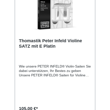
Thomastik Peter Infeld Violine
SATZ mit E Platin
Wie unsere PETER INFELD® Violin-Saiten Sie
dabei unterstützen, Ihr Bestes zu geben
Unsere PETER INFELD® Saiten für Violine
helfen Ihnen, in vielerlei Hinsicht zu glänzen.
Die Saiten sind ein verlässliches Werkzeug,
das Ihnen ermöglicht, mit geringem Aufwand
großartig zu klingen. Sie bieten ausgiebig
viele Klangfarben, Sie als Spieler:in behalten
aber jederzeit die Kontrolle. Wir fertigen diese
Saiten mit einer speziellen Silber-
105,00 €*