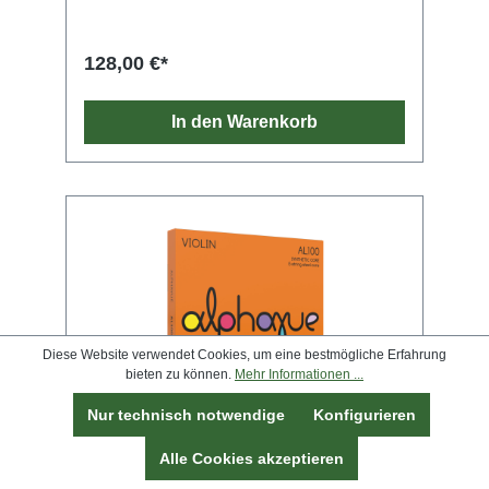
unseren neuen DYNAMO® Satz NR.DY100S.
Durch Einsatz der Nr.DY01S und der
NR.DY04B wirkt der Satz etwas wärmer. Die
128,00 €*
E-Saite NR.DY01S verleiht dem ganzen Satz
einen solistischeren Charakter. Die Klangfarbe
ändert sich dadurch jedoch nicht, da die
In den Warenkorb
Wärme und der kraftvolle Klangkern der G-
Saite Nr.DY04B die Gesamtwärme des Satzes
zusätzlich unterstützt.
Diese Website verwendet Cookies, um eine bestmögliche Erfahrung
bieten zu können.
Mehr Informationen ...
Nur technisch notwendige
Konfigurieren
Thomastik-Infeld Alphayue Violine
Alle Cookies akzeptieren
SATZ