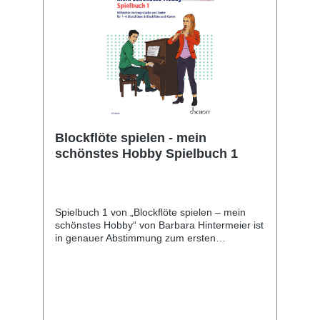
Blockflöte spielen - mein
schönstes Hobby Spielbuch 1
Spielbuch 1 von „Blockflöte spielen – mein
schönstes Hobby“ von Barbara Hintermeier ist
in genauer Abstimmung zum ersten
Schulband konzipiert, kann aber auch
unabhängig davon eingesetzt werden. Die
vielfältigen Besetzungen (Solos, Altblockflöte
mit Gitarren- oder Klavierbegleitung, Duos,
auch einige Trios und Quartette) stellen die
Altblockflöte von Beginn an in immer wieder