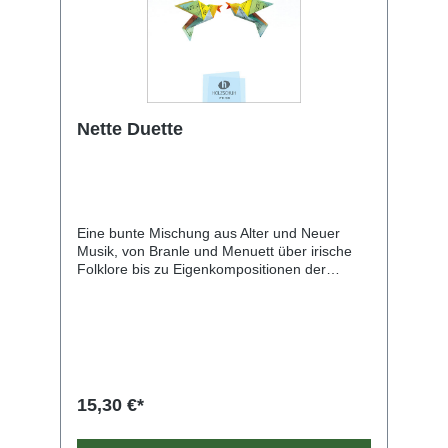
Nette Duette
Eine bunte Mischung aus Alter und Neuer
Musik, von Branle und Menuett über irische
Folklore bis zu Eigenkompositionen der
Autorin. Damit beim Erlernen der Altflöte von
Anfang an zusammen mit der Sopranflöte
musiziert werden kann, ist die Altflötenstimme
bei den ersten Stücken auf nur wenige Töne
beschränkt. Dieser kleine Tonumfang wird
sukzessive erweitert. Die Reihenfolge der
Toneinführung orientiert sich an der
15,30 €*
Altflötenschule „Jede Menge Flötentöne“,
Band 1. Die Melodiestimme, die mit der