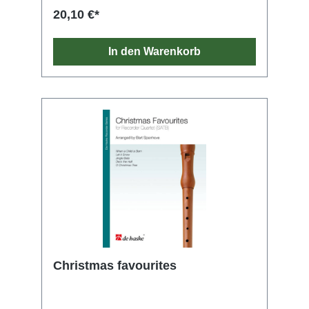
neues Licht. Die Bandbreite an Stücken macht
20,10 €*
einfach nur Spaß: von Renaissance-Tänzen
und barocken Sätzen über klassische und
auch mal romantische Bearbeitungen, Folk,
In den Warenkorb
internationales Liedgut hin zu eigens für
diesen Band komponierten Werken. Schöne
Einspielungen und Play-Alongs runden das
Spielbuch ab. Für Unterricht, das Spielen zu
Hause und erste Konzerte.
Christmas favourites