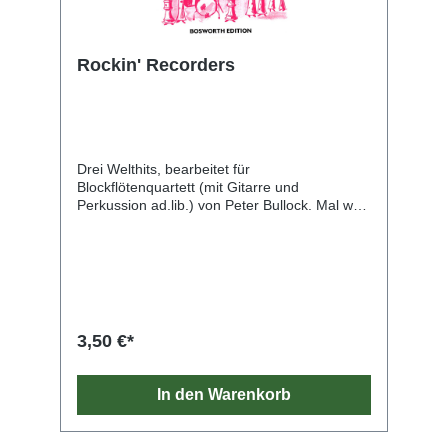
Rockin' Recorders
Drei Welthits, bearbeitet für
Blockflötenquartett (mit Gitarre und
Perkussion ad.lib.) von Peter Bullock. Mal was
anderes für den Blockflötenunterricht!
Außerdem geeignet für die Einführung der
ternären (Jazz-)Phrasierung. Als Anfertigung
lieferbar.
3,50 €*
In den Warenkorb