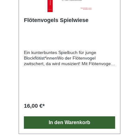
Flötenvogels Spielwiese
Ein kunterbuntes Spielbuch für junge
Blockflötist*innenWo der Flötenvogel
zwitschert, da wird musiziert! Mit Flötenvogels
Spielwiese erscheint eine liebevoll gestaltete
Sammlung von Kinder- und Volksliedern, die
das Blockflötenspiel für die Jüngsten zu einem
musikalischen Erlebnis macht. Die Edition
knüpft an die beliebte Blockflötenschule Der
Flötenvogel an – ein Klassiker, der seit
Jahrzehnten Kinder beim Einstieg in die Welt
16,00 €*
der Musik begleitet.Ob als Ergänzung zu Teil 2
der Schule oder als eigenständiges Spielheft:
Diese Ausgabe fördert spielerisch
In den Warenkorb
musikalische Fähigkeiten wie
Rhythmusgefühl, Tonartwechsel und
Zusammenspiel. Dank der größer gesetzten