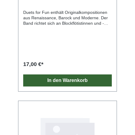
Duets for Fun enthält Originalkompositionen
aus Renaissance, Barock und Moderne. Der
Band richtet sich an Blockflötistinnen und -
flötisten, die fundierte Grundkenntnisse
besitzen. Als unterrichtsbegleitende Literatur
schulen die Stücke das Stilgefühl und die
Interpretation der Musik der verschiedenen
Epochen. Gefördert werden alle Aspekte des
Duospiels wie Stimmführung, die Vorstellung
für einen ausgewogenen Klang, die Intonation
17,00 €*
und der Aufbau der Kondition. Sehr gut eignen
sich diese Originalstücke auch für Konzerte,
Vorspiele und Wettbewerbe. Ausgabe für 2
In den Warenkorb
Sopran-Blockflöten: ED 23017 Ausgabe für 2
Alt-Blockflöten: ED 23018