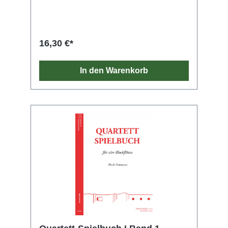
und/oder Klavierbegleitung sind eine mögliche
Ergänzung und runden den Klang ab. Auch
die Begleitung mit anderen Instrumenten wie
Akkordeon oder Gitarre ist denkbar
(Akkordsymbole in Partitur und
16,30 €*
Klavierstimme). Für Kinder, die den
erforderlichen Tonvorrat der Sopranstimmen
noch nicht ganz beherrschen, gibt es eine
In den Warenkorb
"Easy-Stimme“, die nur Töne aus Sopran 1
oder 2 verdoppelt und sich im Fünftonraum
zwischen g' und d'' bewegt. Auch eine im
Violinschlüssel notierte Bassstimme ist
beigefügt.