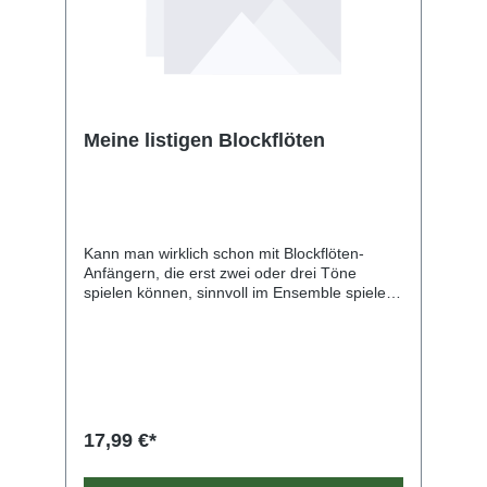
Meine listigen Blockflöten
Kann man wirklich schon mit Blockflöten-
Anfängern, die erst zwei oder drei Töne
spielen können, sinnvoll im Ensemble spielen?
Man kann! Die verschiedenen Materialien,
Spiele und Stücke in MEINE LISTIGEN
BLOCKFLÖTEN laden dazu ein. incl.
Notenkärtchen mit/ohne Notenschlüssel
17,99 €*