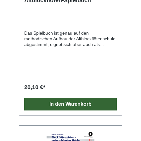
Altblockflöten-Spielbuch
Das Spielbuch ist genau auf den
methodischen Aufbau der Altblockflötenschule
abgestimmt, eignet sich aber auch als
Begleitmaterial zu anderen Schulwerken und
als Fundgrube für alle, die gemeinsam mit
anderen im Ensemble musizieren möchten.
Das Heft enthält mehr als 50 Stücke aus
Barock, Renaissance und Klassik bis hin zur
Gegenwart, in vielfältigen und flexibel
einsetzbaren Besetzungsmöglichkeiten: viele
20,10 €*
Duos, aber auch Trios und leichte Quartette,
Stücke mit Klavier, zum Teil auch mit
Gitarrenbegleitung. Eine prächtige Auswahl
In den Warenkorb
mit Werken von Susato, Gervaise, Playford,
Pez, Chedeville, Barsanti, Telemann bis hin zu
Scott Joplin, Harald Genzmer und Mátyás
Seiber.