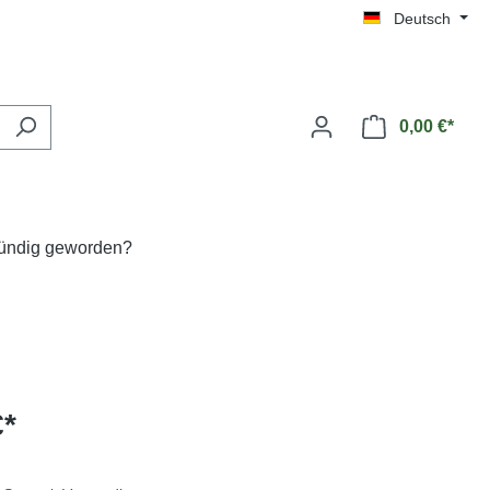
Deutsch
0,00 €*
fündig geworden?
€*