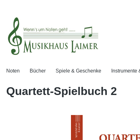
springen
Zur Hauptnavigation springen
Noten
Bücher
Spiele & Geschenke
Instrumente
Quartett-Spielbuch 2
Bildergalerie überspringen