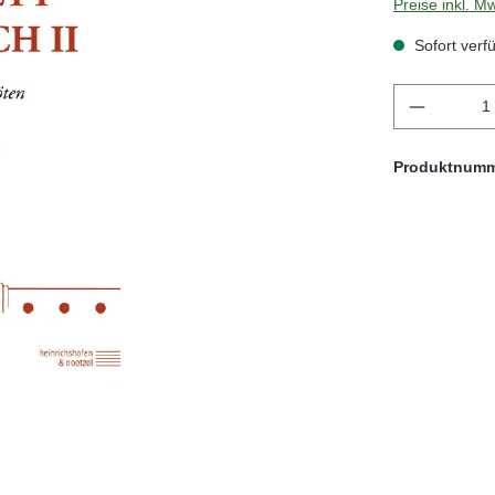
Preise inkl. M
Sofort verfü
Produkt 
Produktnum