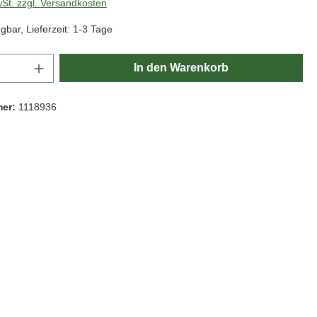
wSt. zzgl. Versandkosten
gbar, Lieferzeit: 1-3 Tage
Anzahl: Gib den gewünschten Wert ein oder
In den Warenkorb
mer:
1118936