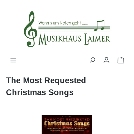
alt springen
The Most Requested
Christmas Songs
Bildergalerie überspringen