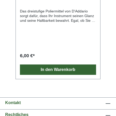
Das dreistufige Poliermittel von D'Addario
sorgt dafür, dass Ihr Instrument seinen Glanz
und seine Haltbarkeit bewahrt. Egal, ob Sie Ihr
Instrument einer Komplettreinigung
unterziehen oder ihm einen glasähnlichen
Glanz verleihen möchten: wir haben das
richtige Poliermittel für Sie.
6,00 €*
In den Warenkorb
Kontakt
Rechtliches