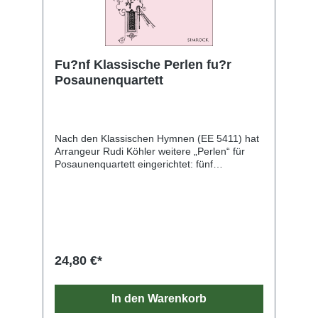
Fu?nf Klassische Perlen fu?r
Posaunenquartett
Nach den Klassischen Hymnen (EE 5411) hat
Arrangeur Rudi Köhler weitere „Perlen“ für
Posaunenquartett eingerichtet: fünf
Chornummern des 19. Jahrhunderts, darunter
Hits wie Wagners Brautgesang aus dem
Lohengrin, aber auch heute weniger
Bekanntes wie die lustigen Käferknaben des
Berliner Komponisten Hieronymus Truhn. Die
in Tempo und Charakter unterschiedlichen
kurzen Stücke können verschiedene Anlässen
24,80 €*
untermalen – oder auch nur zur eigenen
Freude musiziert werden.
In den Warenkorb