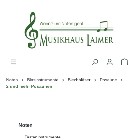
alt springen
Noten
Blasinstrumente
Blechbläser
Posaune
2 und mehr Posaunen
Noten
Tasteninstrumente