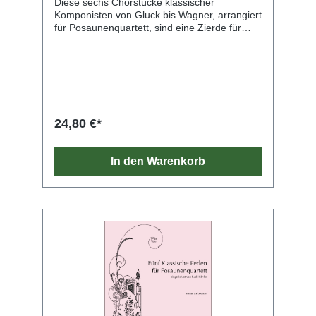
Diese sechs Chorstücke klassischer
Komponisten von Gluck bis Wagner, arrangiert
für Posaunenquartett, sind eine Zierde für
jedes Konzertprogramm. Alle sind von
getragenem, feierlichem Charakter. Die
Spieler haben die Wahl zwischen ‚All-Time-
Favourites‘ wie Mozarts „O Isis und Osiris“
und weniger Bekanntem, doch ebenso
Reizvollem wie Conradin Kreutzers
„Frühlingsandacht“.
24,80 €*
In den Warenkorb