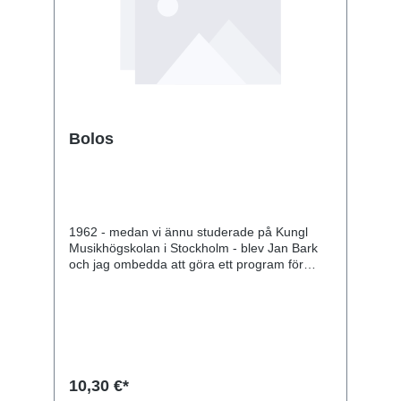
Bolos
1962 - medan vi ännu studerade på Kungl
Musikhögskolan i Stockholm - blev Jan Bark
och jag ombedda att göra ett program för
Sveriges Radio om okonventionella
speltekniker på mässingsblåsinstrument.
Eftersom vi båda två var trombonister med
jazzbakgrund var det naturligt för oss att
hämta många av våra musikexempel från
jazzinspelningar. Som avslutning på
programmet beslöt vi oss för att försöka visa
10,30 €*
hur dessa speltekniker kunde tillämpas i ett