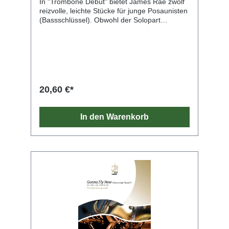
In "Trombone Debut" bietet James Rae zwölf
Donaueschinger Musiktage, Warszawahösten,
reizvolle, leichte Stücke für junge Posaunisten
Zagrebbiennalen m fl. Vi gjorde också flera
(Bassschlüssel). Obwohl der Solopart
TV-produktioner både i Sverige och
elementar ist, klingen die Stücke immer
utomlands. Bolos är dock den enda av dessa
kraftvoll, wenn sie mit der funky
kvartetter som gavs ut i partiturform. Den har
Klavierbegleitung gespielt werden.
framförts också av andra trombonekvartetter,
Energiegeladene Titel wie "Dance of the
särskilt i U.S.A. Februari 1997, revid. 2005-12-
Seven Dachshunds" und "Cats on Patrol"
28 (Jan Bark &) Folke Rabe
werden auch die jüngsten Spieler:innen
ansprechen. Acht der zwölf Stücke enthalten
20,60 €*
eine Duettstimme für die zweite Posaune, und
vier davon können auch mit anderen
Blasinstrumenten gespielt werden, wenn man
In den Warenkorb
andere Bücher der "Debut"-Serie verwendet,
die zuvor bei der Universal Edition erschienen
sind. Die Klavierbegleitung ist als kostenloser
Download erhältlich.