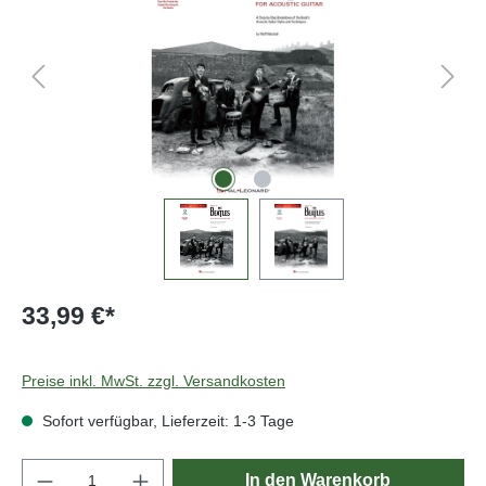
33,99 €*
Preise inkl. MwSt. zzgl. Versandkosten
Sofort verfügbar, Lieferzeit: 1-3 Tage
Produkt Anzahl: Gib den gewünschten Wert e
In den Warenkorb