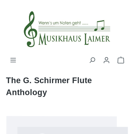
alt springen
The G. Schirmer Flute
Anthology
Bildergalerie überspringen