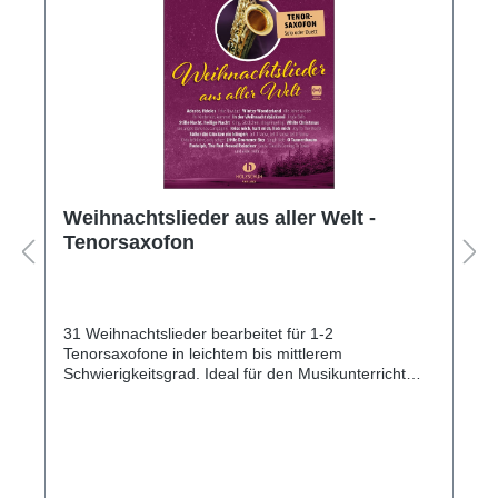
Weihnachtslieder aus aller Welt -
Tenorsaxofon
31 Weihnachtslieder bearbeitet für 1-2
Tenorsaxofone in leichtem bis mittlerem
Schwierigkeitsgrad. Ideal für den Musikunterricht
und das häusliche Musizieren. Neben den
traditionellen Weihnachtsliedern sind auch die
deutschen Hits „In der Weihnachtsbäckerei“ und
„Küss mich, halt mich, lieb mich“ sowie internationale
Titel enthalten, wie z. B.: „White Christmas“,
„Rudolph, The Red-Nosed Reindeer“, „Feliz