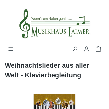
alt springen
Weihnachtslieder aus aller
Welt - Klavierbegleitung
Bildergalerie überspringen