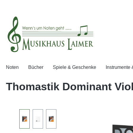
springen
Zur Hauptnavigation springen
Noten
Bücher
Spiele & Geschenke
Instrumente
Thomastik Dominant Violi
Bildergalerie überspringen