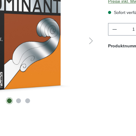
Preise inkl. M
Sofort verfü
Produkt 
Produktnum