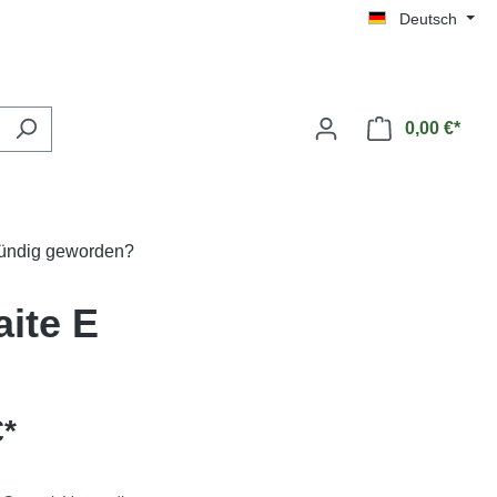
Deutsch
0,00 €*
fündig geworden?
aite E
€*