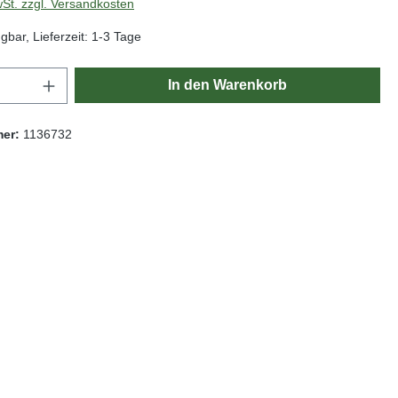
wSt. zzgl. Versandkosten
gbar, Lieferzeit: 1-3 Tage
Anzahl: Gib den gewünschten Wert ein oder
In den Warenkorb
mer:
1136732