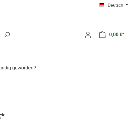
Deutsch
0,00 €*
fündig geworden?
€*