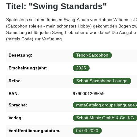
Titel: "Swing Standards"
Spätestens seit dem furiosen Swing-Album von Robbie Williams ist 
(Saxophon spielen - mein schönstes Hobby) gekonnt den Bogen zwis
Sammlung ist für jeden Swing-Liebhaber etwas dabei! Die Ausgabe b
(mittels Code) zur Verfügung.
Besetzung:
Tenor-Saxophon
Erscheinungsjahr:
2025
Reihe:
Schott Saxophone Lounge
EAN:
9790001208659
Sprache:
metaCatalog.groups.language.o
Verlag:
Schott Music GmbH & Co. KG
Veröffentlichungsdatum:
04.03.2020