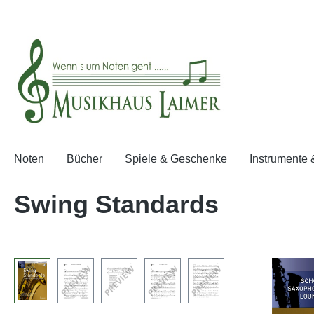
springen
Zur Hauptnavigation springen
Noten
Bücher
Spiele & Geschenke
Instrumente
Swing Standards
Bildergalerie überspringen