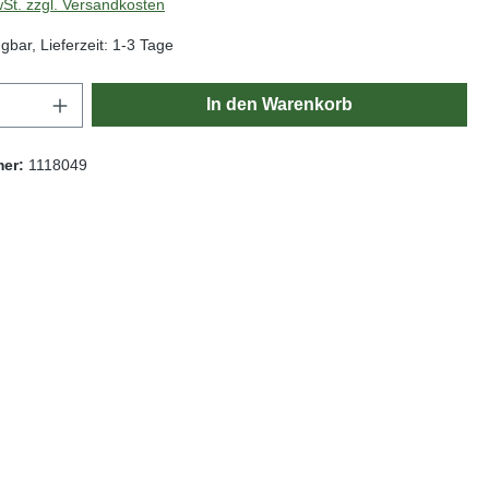
wSt. zzgl. Versandkosten
gbar, Lieferzeit: 1-3 Tage
Anzahl: Gib den gewünschten Wert ein oder
In den Warenkorb
mer:
1118049