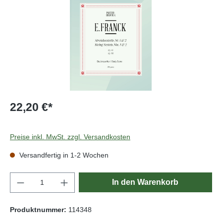
22,20 €*
Preise inkl. MwSt. zzgl. Versandkosten
Versandfertig in 1-2 Wochen
Produkt Anzahl: Gib den gewünschten Wert e
In den Warenkorb
Produktnummer:
114348