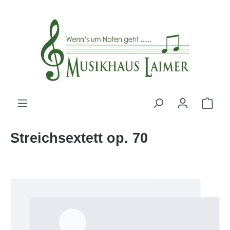
alt springen
Streichsextett op. 70
Bildergalerie überspringen