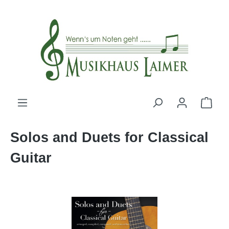
alt springen
Solos and Duets for Classical
Guitar
Bildergalerie überspringen