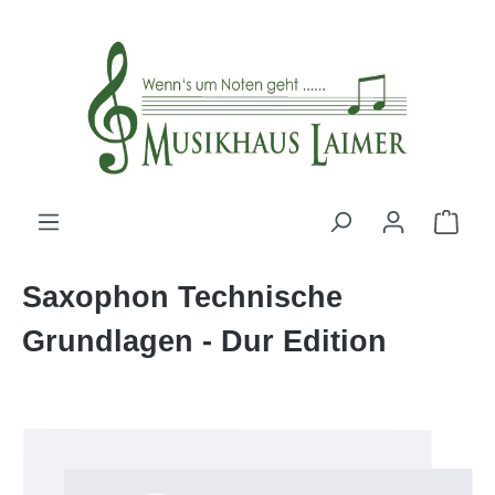
alt springen
Saxophon Technische
Grundlagen - Dur Edition
Bildergalerie überspringen