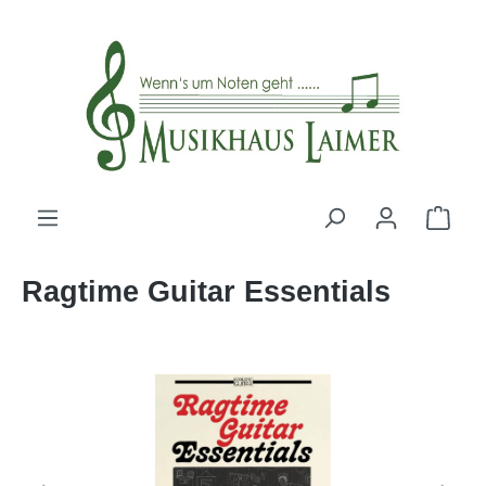
alt springen
Ragtime Guitar Essentials
Bildergalerie überspringen