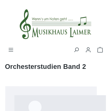
alt springen
Orchesterstudien Band 2
Bildergalerie überspringen