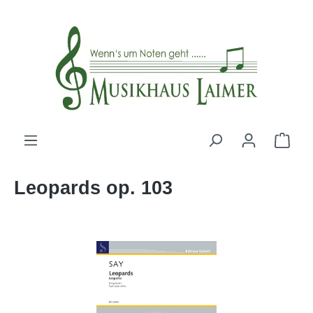
alt springen
Leopards op. 103
Bildergalerie überspringen