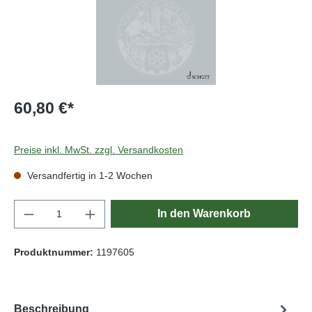
60,80 €*
Preise inkl. MwSt. zzgl. Versandkosten
Versandfertig in 1-2 Wochen
Produkt Anzahl: Gib den gewünschten Wert e
In den Warenkorb
Produktnummer:
1197605
Beschreibung