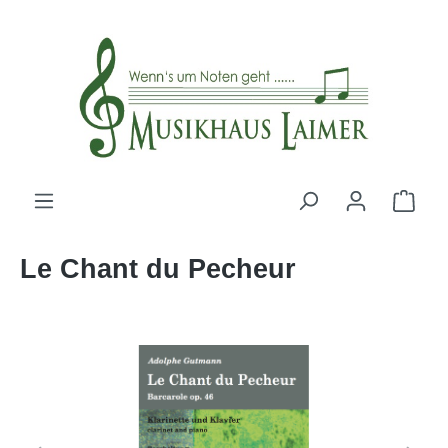
alt springen
Le Chant du Pecheur
Bildergalerie überspringen