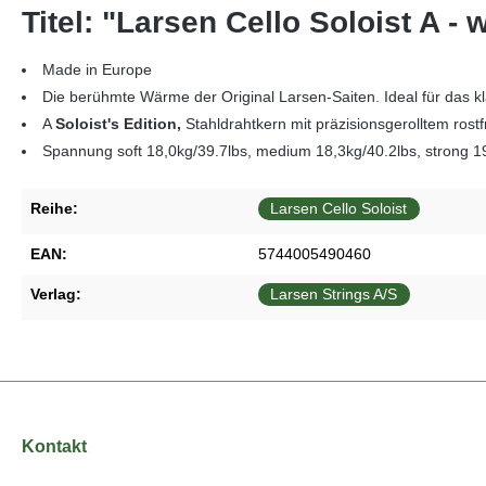
Titel: "Larsen Cello Soloist A - 
Made in Europe
Die berühmte Wärme der Original Larsen-Saiten. Ideal für das kl
A
Soloist's Edition,
Stahldrahtkern mit präzisionsgerolltem ros
Spannung soft 18,0kg/39.7lbs, medium 18,3kg/40.2lbs, strong 1
Reihe:
Larsen Cello Soloist
EAN:
5744005490460
Verlag:
Larsen Strings A/S
Kontakt