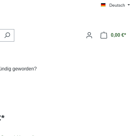
Deutsch
0,00 €*
fündig geworden?
€*