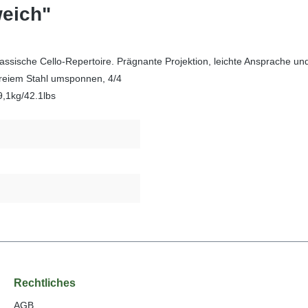
weich"
assische Cello-Repertoire. Prägnante Projektion, leichte Ansprache und
tfreiem Stahl umsponnen, 4/4
9,1kg/42.1lbs
Rechtliches
AGB