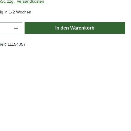
wSt. zzgl. Versandkosten
ig in 1-2 Wochen
Anzahl: Gib den gewünschten Wert ein oder
In den Warenkorb
mer:
11154057