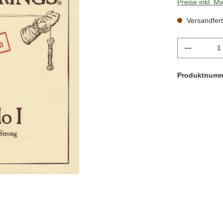
Preise inkl. M
Versandfert
Produkt 
Produktnum