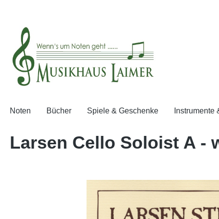
springen
Zur Hauptnavigation springen
Noten
Bücher
Spiele & Geschenke
Instrumente
Larsen Cello Soloist A - 
Bildergalerie überspringen