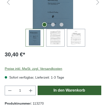
30,40 €*
Preise inkl. MwSt. zzgl. Versandkosten
Sofort verfügbar, Lieferzeit: 1-3 Tage
Produkt Anzahl: Gib den gewünschten Wert e
In den Warenkorb
Produktnummer:
113270