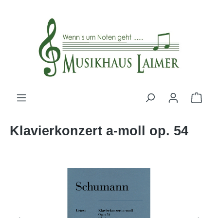
alt springen
Klavierkonzert a-moll op. 54
Bildergalerie überspringen