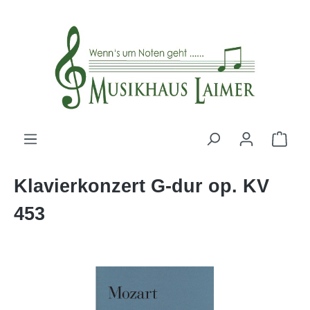
alt springen
Klavierkonzert G-dur op. KV
453
Bildergalerie überspringen