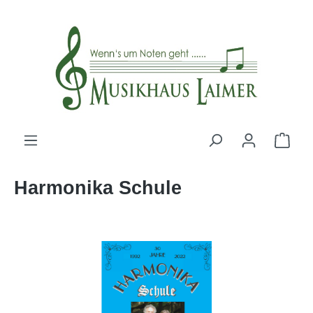
alt springen
Harmonika Schule
Bildergalerie überspringen