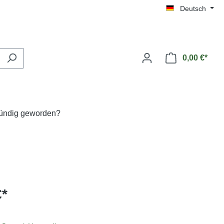
Deutsch
0,00 €*
fündig geworden?
€*