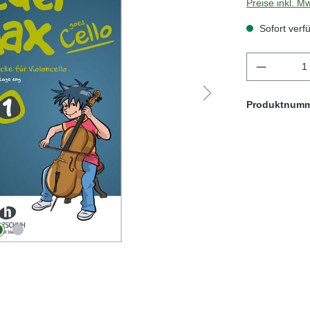
Preise inkl. M
Sofort verfü
Produkt 
Produktnum