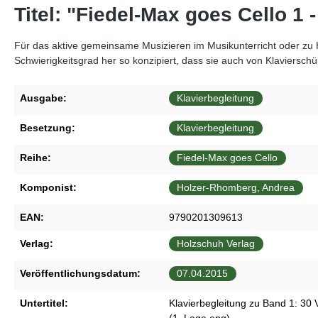
Titel: "Fiedel-Max goes Cello 1 
Für das aktive gemeinsame Musizieren im Musikunterricht oder zu H
Schwierigkeitsgrad her so konzipiert, dass sie auch von Klaviersc
Ausgabe:
Klavierbegleitung
Besetzung:
Klavierbegleitung
Reihe:
Fiedel-Max goes Cello
Komponist:
Holzer-Rhomberg, Andrea
EAN:
9790201309613
Verlag:
Holzschuh Verlag
Veröffentlichungsdatum:
07.04.2015
Untertitel:
Klavierbegleitung zu Band 1: 30 V
(1. Lage eng)