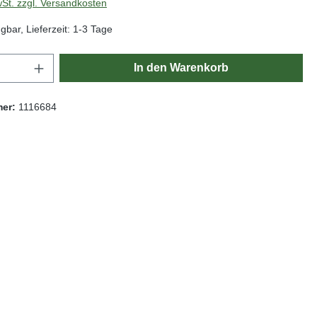
wSt. zzgl. Versandkosten
gbar, Lieferzeit: 1-3 Tage
Anzahl: Gib den gewünschten Wert ein oder
In den Warenkorb
mer:
1116684