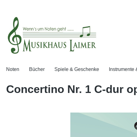
springen
Zur Hauptnavigation springen
Noten
Bücher
Spiele & Geschenke
Instrumente
Concertino Nr. 1 C-dur op
Bildergalerie überspringen