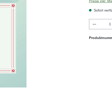
Preise inkl. M
Sofort verfü
Produkt 
Produktnum