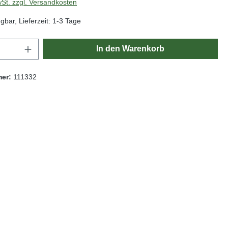
wSt. zzgl. Versandkosten
gbar, Lieferzeit: 1-3 Tage
Anzahl: Gib den gewünschten Wert ein oder
In den Warenkorb
mer:
111332