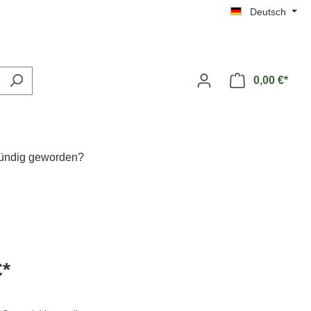
Deutsch
0,00 €*
fündig geworden?
€*