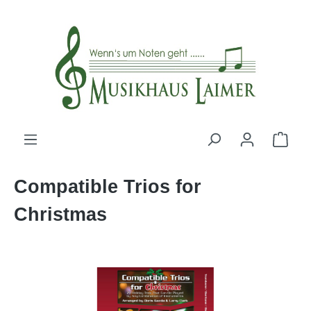
alt springen
Compatible Trios for
Christmas
Bildergalerie überspringen