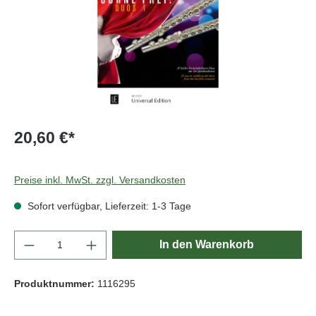
20,60 €*
Preise inkl. MwSt. zzgl. Versandkosten
Sofort verfügbar, Lieferzeit: 1-3 Tage
Produkt Anzahl: Gib den gewünschten Wert e
In den Warenkorb
Produktnummer:
1116295