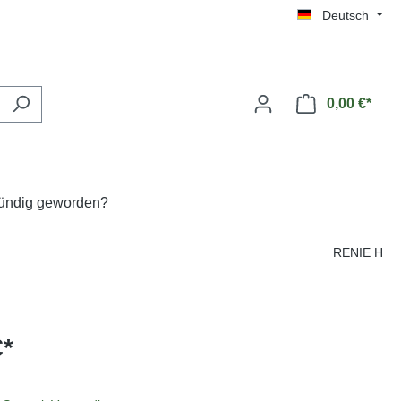
Deutsch
0,00 €*
fündig geworden?
RENIE H
€*