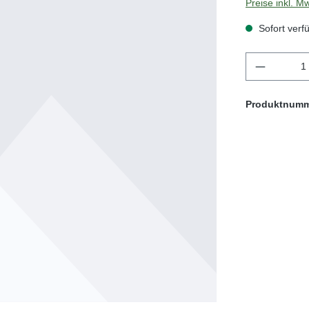
Preise inkl. M
Sofort verfü
Produkt 
Produktnum