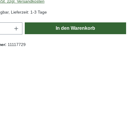
wSt. zzgl. Versandkosten
gbar, Lieferzeit: 1-3 Tage
Anzahl: Gib den gewünschten Wert ein oder
In den Warenkorb
mer:
11117729