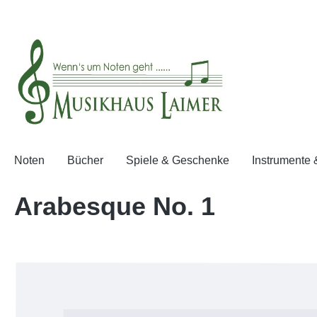
springen
Zur Hauptnavigation springen
Noten
Bücher
Spiele & Geschenke
Instrumente
Arabesque No. 1
Bildergalerie überspringen