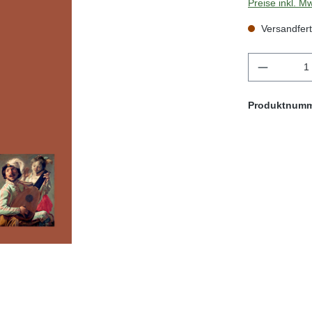
Preise inkl. M
Versandfert
Produkt 
Produktnum