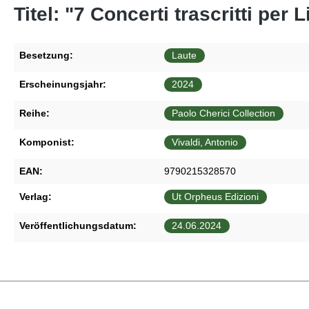
Titel: "7 Concerti trascritti per L
Besetzung:
Laute
Erscheinungsjahr:
2024
Reihe:
Paolo Cherici Collection
Komponist:
Vivaldi, Antonio
EAN:
9790215328570
Verlag:
Ut Orpheus Edizioni
Veröffentlichungsdatum:
24.06.2024