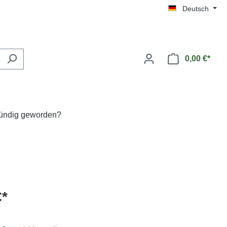
Deutsch
0,00 €*
fündig geworden?
€*