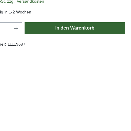
wSt. zzgl. Versandkosten
ig in 1-2 Wochen
Anzahl: Gib den gewünschten Wert ein oder
In den Warenkorb
mer:
11119697