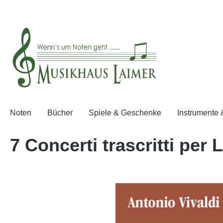
springen
Zur Hauptnavigation springen
Noten
Bücher
Spiele & Geschenke
Instrumente
7 Concerti trascritti per 
Bildergalerie überspringen