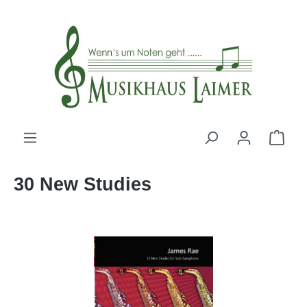
alt springen
30 New Studies
Bildergalerie überspringen