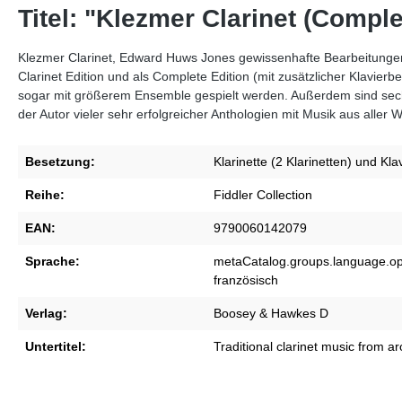
Titel: "Klezmer Clarinet (Comple
Klezmer Clarinet, Edward Huws Jones gewissenhafte Bearbeitungen t
Clarinet Edition und als Complete Edition (mit zusätzlicher Klavier
sogar mit größerem Ensemble gespielt werden. Außerdem sind sech
der Autor vieler sehr erfolgreicher Anthologien mit Musik aus aller W
Besetzung:
Klarinette (2 Klarinetten) und Klav
Reihe:
Fiddler Collection
EAN:
9790060142079
Sprache:
metaCatalog.groups.language.opt
französisch
Verlag:
Boosey & Hawkes D
Untertitel:
Traditional clarinet music from a