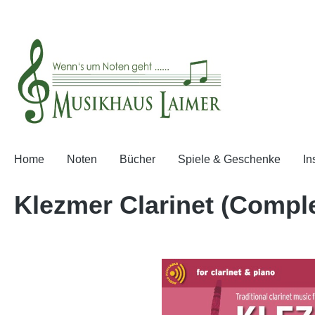
search
Skip to main navigation
Home
Noten
Bücher
Spiele & Geschenke
In
Klezmer Clarinet (Compl
Skip image gallery