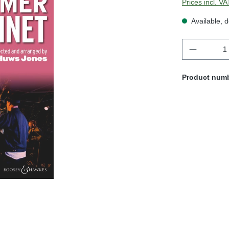
Prices incl. V
Available, d
Product 
Product num