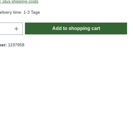
AT plus shipping costs
elivery time: 1-3 Tage
Quantity: Enter the desired amount or use t
Add to shopping cart
ber:
1197958